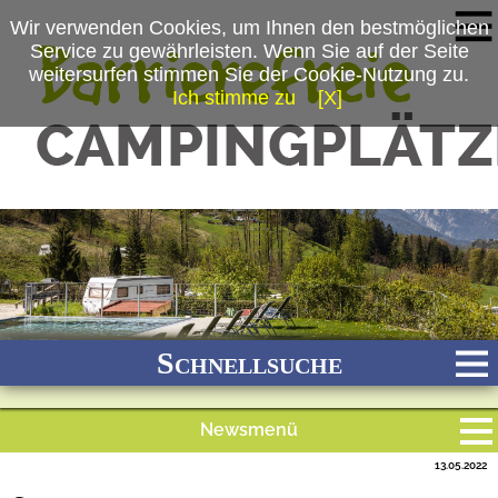
Wir verwenden Cookies, um Ihnen den bestmöglichen
Service zu gewährleisten. Wenn Sie auf der Seite
weitersurfen stimmen Sie der Cookie-Nutzung zu.
Ich stimme zu
[X]
(c) Camping-Resort Allweglehen
Schnellsuche
Newsmenü
Bach
Fluss
Meer
Gebirge
See
Wald/Wiesen
13.05.2022
Alle Meldungen
Stadtnah
Ganzjährig geöffnet