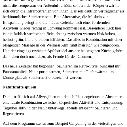
nicht die Temperatur der Außenluft erhöht, sondern der Körper erwärmt
sich durch die Infrarotstrahlen von innen. Das soll deutlich verträglicher als
herkömmliches Saunieren sein. Eine Alternative, die Muskeln zur
Entspannung bringt und die müden Gelenke nach einer fordernden
Aktivtour wieder richtig in Schwung kommen lässt. Besonderer Kick hier
ist die farblich wechselnde Beleuchtung zwischen warmen Holzfarben,
hellrot, grün, lila und blauen Effekten. Das alles in Kombination mit einer
pflegenden Massage in der Wellness Alm fühlt man sich wie neugeboren.
Und der eingangs erwähnte Apfelstrudel aus der hauseigenen Küche gehört
dann eben doch noch dazu, als Freude für den Gaumen.
Das neue Zeitalter hat begonnen: Saunieren im Retro-Style, bunt und mit
Panoramablick, Natur pur einatmen, Saunieren mit Tiefenwärme - es
könnte glatt als Saunieren 2.0 bezeichnet werden.
Naturkräfte spüren
Damit trifft sich auf Allweglehen mit den ab Platz angebotenen Abenteuern
eine ideale Kombination zwischen körperlicher Aktivität und Entspannung.
Tagsüber aktiv in der Natur unterwegs, abends entspannt Saunieren und
Regenerieren.
Auf dem Programm stehen zum Beispiel Canyoning in der vielseitigen und