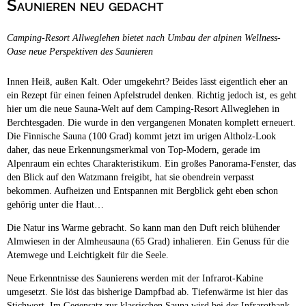
Saunieren neu gedacht
Campingplätze
Barrierefreie Campingplätze
Camping-Resort Allweglehen bietet nach Umbau der alpinen Wellness-
Camping & Caravan
Oase neue Perspektiven des Saunieren
Touristik
Innen Heiß, außen Kalt. Oder umgekehrt? Beides lässt eigentlich eher an
ein Rezept für einen feinen Apfelstrudel denken. Richtig jedoch ist, es geht
hier um die neue Sauna-Welt auf dem Camping-Resort Allweglehen in
Berchtesgaden. Die wurde in den vergangenen Monaten komplett erneuert.
Die Finnische Sauna (100 Grad) kommt jetzt im urigen Altholz-Look
daher, das neue Erkennungsmerkmal von Top-Modern, gerade im
Alpenraum ein echtes Charakteristikum. Ein großes Panorama-Fenster, das
den Blick auf den Watzmann freigibt, hat sie obendrein verpasst
bekommen. Aufheizen und Entspannen mit Bergblick geht eben schon
gehörig unter die Haut…
Die Natur ins Warme gebracht. So kann man den Duft reich blühender
Almwiesen in der Almheusauna (65 Grad) inhalieren. Ein Genuss für die
Atemwege und Leichtigkeit für die Seele.
Neue Erkenntnisse des Saunierens werden mit der Infrarot-Kabine
umgesetzt. Sie löst das bisherige Dampfbad ab. Tiefenwärme ist hier das
Stichwort. Im Gegensatz zur klassischen Sauna wird bei der Infrarotbank