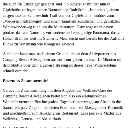
die auch für Einsteiger geeignet sind. So punktet er mit der nun in
Gipfelnähe verlegten neuen Naturschnee-Rodelbahn „Jennerhex“, einem
ausgewiesenen Schneeschuh Trail von der Gipfelstation hinüber zum
„Vorderen Pfaffenkegel“ und einem familienfreundlichen und gewalzten
Winterwanderweg rund um die Mittelstation. Ganz abgesehen davon
punktet das von Natur aus vorhandene und einzigartige Panorama, das vom
Hohen Brett bis weit ins Steinerne Meer reicht und bereits bei der Auffahrt
Blicke zu Watzmann wie Königssee gewährt.
Auch hier kann man nach einem Grundkurs mit dem Aktivpartner des
Camping Resort Allweglehen aus auf Tour gehen. In etwa 15 Minuten mit
dem Shuttle oder dem eigenen Fahrzeug ist dieses neue Wintererlebnis
schnell erreicht.
Passendes Zusammenspiel
Gerade im Zusammenhang mit dem Angebot der Wellness-Oase des
Camping Resort Allweglehen bietet sich also ein erlebnisreiches
Winterabenteuer in Berchtesgaden. Tagsüber unterwegs, am Abend in die
Sauna, ein paar Züge im beheizten Pool, noch zur Massage oder Kosmetik
und anschließend zum Ausklang ins Restaurant. Eine perfekte Mixtur aus
Wellness-, Genuss- und Aktivurlaub.