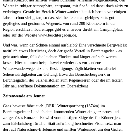
einem Konzept des sanften Wintertourismus. Allesamt Möglichkeiten, den
Winter in ruhiger Atmosphäre, entspannt, mit Spaß und dabei doch aktiv zu
verbringen. Gerade im Bereich Winterwandern hat sich bereits vor einigen
Jahren schon viel getan, so dass sich heute ein ausgiebiges, stets gut
gepflegtes und geräumtes Wegenetz von rund 200 Kilometern in der
Region erschließt. Tourentipps gibt es entweder direkt am Campingplatz
oder auf der Website
www.berchtesgaden.de
.
Und was, wenn der Schnee einmal ausbleibt? Eine verschneite Bergwelt ist
natürlich etwas Herrliches, doch der große Vorteil in Berchtesgaden - es
geht auch ohne, falls die leichten Flocken mal länger auf sich warten
lassen. Hier kommen beispielsweise wieder das vorhandene
Winterwanderwegenetz und Besichtigungsmöglichkeiten von allerlei
Sehenswürdigkeiten zur Geltung. Etwa das Besucherbergwerk in
Berchtesgaden, der Salzheilstollen zum Regenerieren oder die im letzten
Jahr neu eröffnete Dokumentation am Obersalzberg.
Zeitenwende am Jenner
Ganz bewusst fährt auch „DER“ Wintersportberg (1874m) im
Berchtesgadener Land ab dem kommenden Winter ein ganz neues und
zeitgemäßes Konzept. Er wird vom einstigen Skigebiet für Könner jetzt
zum Erlebnisberg für alle. Statt aufwändig beschneiter Pisten setzt man
dort auf Naturschnee-Erlebnisse und sanften Wintersport um den Gipfel,