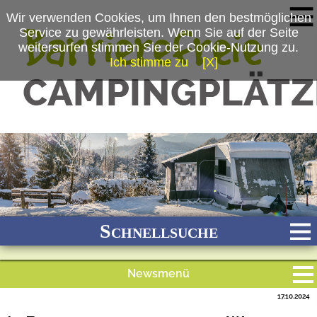
Wir verwenden Cookies, um Ihnen den bestmöglichen
Service zu gewährleisten. Wenn Sie auf der Seite
weitersurfen stimmen Sie der Cookie-Nutzung zu.
Ich stimme zu
[X]
(c) Camping Resort Allweglehen
Schnellsuche
Newsmenü
Bach
Fluss
Meer
Gebirge
See
Wald/Wiesen
17.10.2024
Alle Meldungen
Stadtnah
Ganzjährig geöffnet