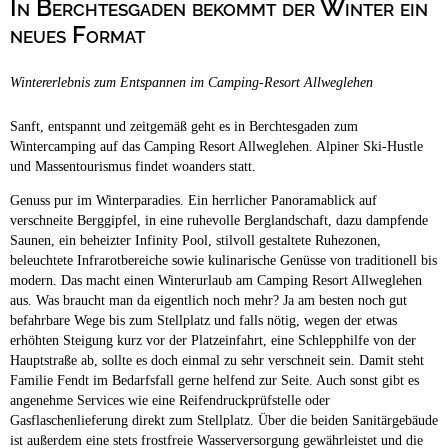
In Berchtesgaden bekommt der Winter ein
Campingplätze
Barrierefreie Campingplätze
neues Format
Camping & Caravan
Wintererlebnis zum Entspannen im Camping-Resort Allweglehen
Touristik
Sanft, entspannt und zeitgemäß geht es in Berchtesgaden zum
Wintercamping auf das Camping Resort Allweglehen. Alpiner Ski-Hustle
und Massentourismus findet woanders statt.
Genuss pur im Winterparadies. Ein herrlicher Panoramablick auf
verschneite Berggipfel, in eine ruhevolle Berglandschaft, dazu dampfende
Saunen, ein beheizter Infinity Pool, stilvoll gestaltete Ruhezonen,
beleuchtete Infrarotbereiche sowie kulinarische Genüsse von traditionell bis
modern. Das macht einen Winterurlaub am Camping Resort Allweglehen
aus. Was braucht man da eigentlich noch mehr? Ja am besten noch gut
befahrbare Wege bis zum Stellplatz und falls nötig, wegen der etwas
erhöhten Steigung kurz vor der Platzeinfahrt, eine Schlepphilfe von der
Hauptstraße ab, sollte es doch einmal zu sehr verschneit sein. Damit steht
Familie Fendt im Bedarfsfall gerne helfend zur Seite. Auch sonst gibt es
angenehme Services wie eine Reifendruckprüfstelle oder
Gasflaschenlieferung direkt zum Stellplatz. Über die beiden Sanitärgebäude
ist außerdem eine stets frostfreie Wasserversorgung gewährleistet und die