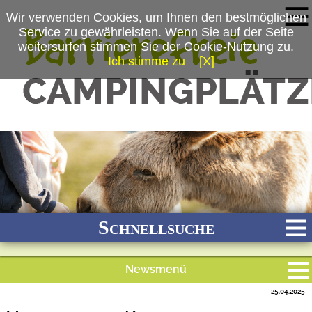
Wir verwenden Cookies, um Ihnen den bestmöglichen
Service zu gewährleisten. Wenn Sie auf der Seite
weitersurfen stimmen Sie der Cookie-Nutzung zu.
Ich stimme zu
[X]
(c) Freizeitpark Klaukenhof
Schnellsuche
Newsmenü
Bach
Fluss
Meer
Gebirge
See
Wald/Wiesen
25.04.2025
Alle Meldungen
Stadtnah
Ganzjährig geöffnet