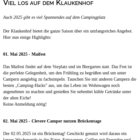
Viel los auf dem Klaukenhof
Campingplätze
Barrierefreie Campingplätze
Auch 2025 gibt es viel Spannendes auf dem Campingplatz
Camping & Caravan
Touristik
Der Klaukenhof bietet die ganze Saison über ein umfangreiches Angebot.
Hier nun einige Highlights:
01. Mai 2025 - Maifest
Das Maifest findet auf dem Vorplatz und im Biergarten statt. Das Fest ist
die perfekte Gelegenheit, um den Frühling zu begrüßen und um unter
Campern ausgiebig zu fachsimpeln. Tauschen Sie mit anderen Campern die
besten „Camping-Hacks” aus, um das Leben im Wohnwagen noch
angenehmer zu machen und genießen Sie nebenbei kühle Getränke unter
der alten Eiche!
Keine Anmeldung nötig!
02. Mai 2025 - Clevere Camper nutzen Brückentage
Der 02.05.2025 ist ein Brückentag! Geschickt genutzt wird daraus ein
langes Wochenende in der Natur. Entspannen, Grillen mit Freunden und