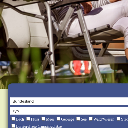
Bach
Fluss
Meer
Gebirge
See
Wald/Wiesen
Sta
Barrierefreie Campingplätze