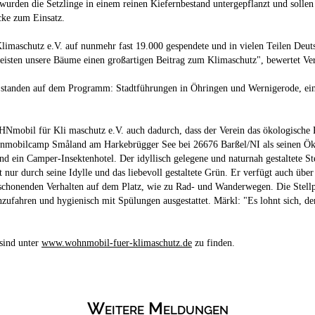
wurden die Setzlinge in einem reinen Kiefernbestand untergepflanzt und sollen
cke zum Einsatz.
imaschutz e.V. auf nunmehr fast 19.000 gespendete und in vielen Teilen Deu
eisten unsere Bäume einen großartigen Beitrag zum Klimaschutz", bewertet Vere
l standen auf dem Programm: Stadtführungen in Öhringen und Wernigerode, ein
obil für Kli maschutz e.V. auch dadurch, dass der Verein das ökologische Pr
ohnmobilcamp Småland am Harkebrügger See bei 26676 Barßel/NI als seinen Öko
d ein Camper-Insektenhotel. Der idyllisch gelegene und naturnah gestaltete St
ur durch seine Idylle und das liebevoll gestaltete Grün. Er verfügt auch über
chonenden Verhalten auf dem Platz, wie zu Rad- und Wanderwegen. Die Stellplat
zufahren und hygienisch mit Spülungen ausgestattet. Märkl: "Es lohnt sich, den
sind unter
www.wohnmobil-fuer-klimaschutz.de
zu finden.
Weitere Meldungen