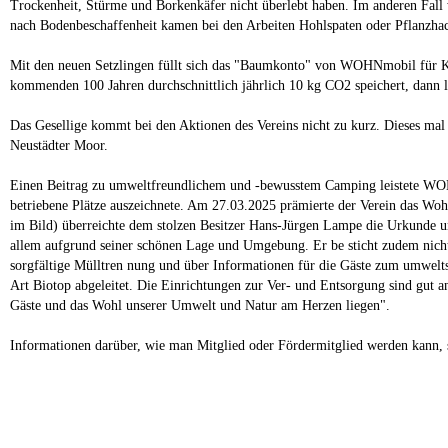
Trockenheit, Stürme und Borkenkäfer nicht überlebt haben. Im anderen Fall 
nach Bodenbeschaffenheit kamen bei den Arbeiten Hohlspaten oder Pflanzha
Mit den neuen Setzlingen füllt sich das "Baumkonto" von WOHNmobil für Kl
kommenden 100 Jahren durchschnittlich jährlich 10 kg CO2 speichert, dann l
Das Gesellige kommt bei den Aktionen des Vereins nicht zu kurz. Dieses ma
Neustädter Moor.
Einen Beitrag zu umweltfreundlichem und -bewusstem Camping leistete WOHNm
betriebene Plätze auszeichnete. Am 27.03.2025 prämierte der Verein das W
im Bild) überreichte dem stolzen Besitzer Hans-Jürgen Lampe die Urkunde un
allem aufgrund seiner schönen Lage und Umgebung. Er be sticht zudem nicht n
sorgfältige Mülltren nung und über Informationen für die Gäste zum umwelts
Art Biotop abgeleitet. Die Einrichtungen zur Ver- und Entsorgung sind gut an
Gäste und das Wohl unserer Umwelt und Natur am Herzen liegen".
Informationen darüber, wie man Mitglied oder Fördermitglied werden kann, 