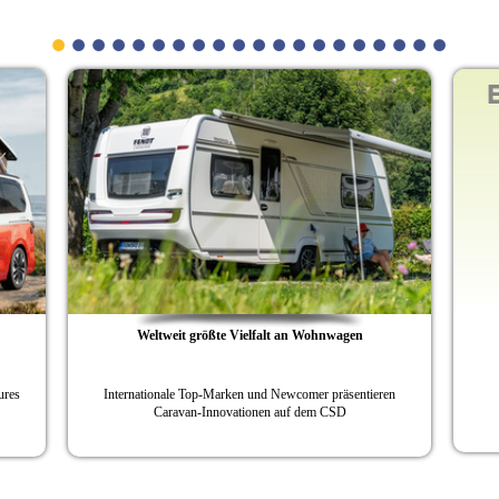
Exklusives Design trifft
auf den Stern
Bürstner präsentiert den SMT
nwagen
präsentieren
CSD