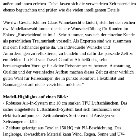
außen und innen erleben. Dabei lassen sich die verwendeten Zeltmaterialien
ebenso begutachten und prüfen wie die vielen intelligenten Details.
Wie dwt Geschäftsführer Claus Winneknecht erläutert, steht bei der reichen
dwt Modellauswahl immer die sichere Wunscherfüllung für Kunden im
Fokus: „Entscheidend ist im 1. Schritt immer, was sich der einzelne Kunde
als persönlichen Traumurlaub vorstellt. Als Experten sind wir zusammen
mit dem Fachhandel gerne da, um individuelle Wünsche und
Anforderungen zu reflektieren, zu bündeln und dafür das passende Zelt zu
empfehlen. Im Fall von Travel Comfort Air heißt das, seine
herausragenden Vorzüge für aktive Reisecamper zu betonen. Ausstattung,
Qualität und der vereinfachte Aufbau machen dieses Zelt zu einer wirklich
guten Wahl für Reisecamper, die in punkto Komfort, Flexibilität und
Raumangebot auf nichts verzichten möchten.“
Modell-Highlights auf einen Blick:
• Robustes Air-In-System mit 10 cm starken TPU Luftschläuchen. Das
sicher eingebettete Luftschlauch-System lässt sich mechanisch oder
elektrisch aufpumpen. Zeitraubendes Sortieren und Auslegen von
Zeltstangen entfällt.
• Zelthaut gefertigt aus Texolan 150 HQ mit PU-Beschichtung. Das
langlebige, abwaschbare Material kann Wind, Regen, Sonne und UV-