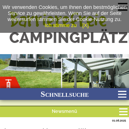
Wir verwenden Cookies, um Ihnen den bestmöglichen
Service zu gewährleisten. Wenn Sie auf der Seite
weitersurfen stimmen Sie der Cookie-Nutzung zu.
Ich stimme zu
[X]
(c) dwt-Zelte GmbH
Schnellsuche
Newsmenü
Bach
Fluss
Meer
Gebirge
See
Wald/Wiesen
01.08.2025
Alle Meldungen
Stadtnah
Ganzjährig geöffnet