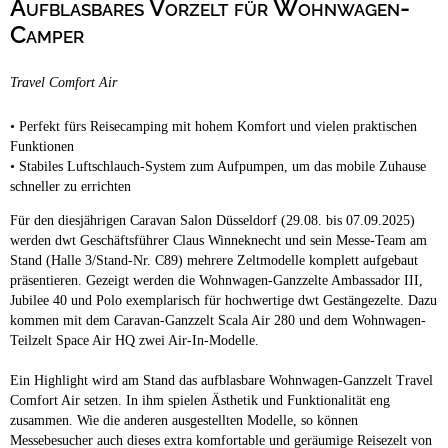
Aufblasbares Vorzelt für Wohnwagen-
Campingplätze
Barrierefreie Campingplätze
Camper
Camping & Caravan
Travel Comfort Air
Touristik
• Perfekt fürs Reisecamping mit hohem Komfort und vielen praktischen
Funktionen
• Stabiles Luftschlauch-System zum Aufpumpen, um das mobile Zuhause
schneller zu errichten
Für den diesjährigen Caravan Salon Düsseldorf (29.08. bis 07.09.2025)
werden dwt Geschäftsführer Claus Winneknecht und sein Messe-Team am
Stand (Halle 3/Stand-Nr. C89) mehrere Zeltmodelle komplett aufgebaut
präsentieren. Gezeigt werden die Wohnwagen-Ganzzelte Ambassador III,
Jubilee 40 und Polo exemplarisch für hochwertige dwt Gestängezelte. Dazu
kommen mit dem Caravan-Ganzzelt Scala Air 280 und dem Wohnwagen-
Teilzelt Space Air HQ zwei Air-In-Modelle.
Ein Highlight wird am Stand das aufblasbare Wohnwagen-Ganzzelt Travel
Comfort Air setzen. In ihm spielen Ästhetik und Funktionalität eng
zusammen. Wie die anderen ausgestellten Modelle, so können
Messebesucher auch dieses extra komfortable und geräumige Reisezelt von