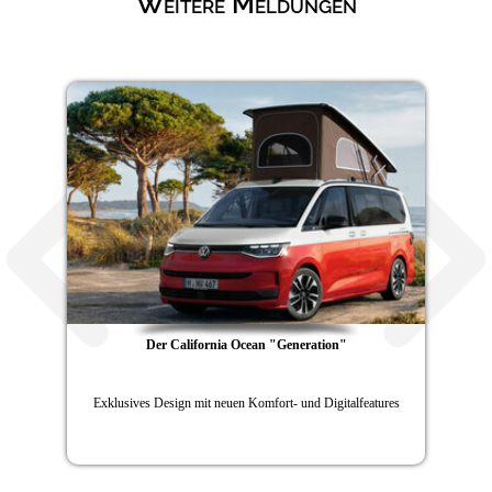
Weitere Meldungen
lifornia Ocean "Generation"
Weltweit
n mit neuen Komfort- und Digitalfeatures
Internationale
Carav