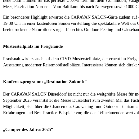
neue Destinationen für das perfekte Überwintern mit dem Wohnmobil, Pata
Meer, Faszination Norden – Vom Baltikum bis nach Norwegen sowie 1000 Gr
Ein besonderes Highlight erwartet die CARAVAN SALON-Gäste zudem auf d
19.30 Uhr in einer kostenlosen Sondervorstellung die spektakuläre Welt des
beeindruckende Naturbilder sorgen für echtes Outdoor-Feeling und Gänseha
Musterstellplatz im Freigelände
Praxisnah wird es auch auf dem CIVD-Musterstellplatz, der erneut im Freigel
Ausstattung moderner Reisemobilstellplätze. Interessierte können sich direkt
Konferenzprogramm „Destination Zukunft“
Der CARAVAN SALON Düsseldorf ist nicht nur die weltgrößte Messe für mobil
September 2025 veranstaltet die Messe Düsseldorf zum zweiten Mal das Fachp
Möglichkeit, sich über die Chancen des Caravaning- und Outdoor-Tourismus 
Erfahrungen und Best-Practice-Beispiele vor, die den Teilnehmenden wertvoll
„Camper des Jahres 2025“