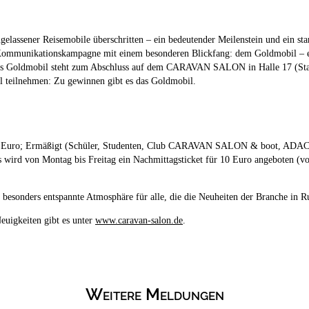
elassener Reisemobile überschritten – ein bedeutender Meilenstein und ein sta
 Kommunikationskampagne mit einem besonderen Blickfang: dem Goldmobil – ein
 das Goldmobil steht zum Abschluss auf dem CARAVAN SALON in Halle 17 (Stand
l teilnehmen: Zu gewinnen gibt es das Goldmobil.
8 Euro; Ermäßigt (Schüler, Studenten, Club CARAVAN SALON & boot, ADAC) 
 wird von Montag bis Freitag ein Nachmittagsticket für 10 Euro angeboten (vo
besonders entspannte Atmosphäre für alle, die die Neuheiten der Branche in R
euigkeiten gibt es unter
www.caravan-salon.de
.
Weitere Meldungen