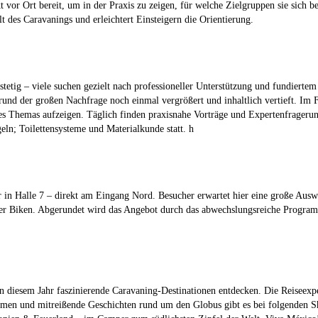
t vor Ort bereit, um in der Praxis zu zeigen, für welche Zielgruppen sie sich 
 des Caravanings und erleichtert Einsteigern die Orientierung.
tetig – viele suchen gezielt nach professioneller Unterstützung und fundierte
der großen Nachfrage noch einmal vergrößert und inhaltlich vertieft. Im Fre
e des Themas aufzeigen. Täglich finden praxisnahe Vorträge und Expertenfrag
eln; Toilettensysteme und Materialkunde statt. h
 Halle 7 – direkt am Eingang Nord. Besucher erwartet hier eine große Auswah
 oder Biken. Abgerundet wird das Angebot durch das abwechslungsreiche Pr
 diesem Jahr faszinierende Caravaning-Destinationen entdecken. Die Reisee
hmen und mitreißende Geschichten rund um den Globus gibt es bei folgenden S