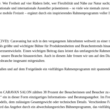
e. Wer Freiheit auf vier Rädern liebt, wer Flexibilität und Nähe zur Natur s
ionale und internationale Aussteller präsentieren – so viele wie niemals zuvor
ie mobile Freizeit – ergänzt durch ein inspirierendes Rahmenprogramm volle
CIVD): Caravaning hat sich in den vergangenen Jahrzehnten weltweit zu einer 
ls größte und wichtigste Bühne für Produktneuheiten und Branchentrends hina
eiterzuentwickeln. Einen wichtigen Beitrag dazu leistet das umfangreiche Rah
unsere Branche hinausreichen. Auch in diesem Jahr freuen wir uns auf den Dial
sbranche insgesamt mitgestalten.
ehallen und auf dem Freigelände ein vielfältiges Rahmenprogramm mit spanne
genen CARAVAN SALON zählten 38 Prozent der Besucherinnen und Besucher zu de
ein in dieser Form einzigartiges Informations- und Beratungsangebot. Im Fre
lls, dem zulässigen Gesamtgewicht oder technischen Details. Verschiedene Fa
wird das Angebot durch ein abwechslungsreiches Bühnenprogramm, das vielfältige