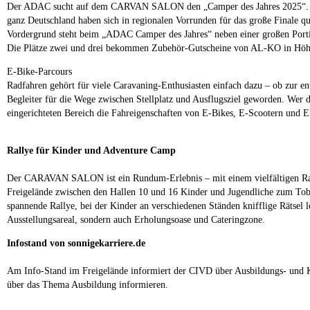
Der ADAC sucht auf dem CARVAN SALON den „Camper des Jahres 2025“. Das F
ganz Deutschland haben sich in regionalen Vorrunden für das große Finale q
Vordergrund steht beim „ADAC Camper des Jahres“ neben einer großen Porti
Die Plätze zwei und drei bekommen Zubehör-Gutscheine von AL-KO in Höh
E-Bike-Parcours
Radfahren gehört für viele Caravaning-Enthusiasten einfach dazu – ob zur e
Begleiter für die Wege zwischen Stellplatz und Ausflugsziel geworden. Wer 
eingerichteten Bereich die Fahreigenschaften von E-Bikes, E-Scootern und E
Rallye für Kinder und Adventure Camp
Der CARAVAN SALON ist ein Rundum-Erlebnis – mit einem vielfältigen Rah
Freigelände zwischen den Hallen 10 und 16 Kinder und Jugendliche zum Tobe
spannende Rallye, bei der Kinder an verschiedenen Ständen knifflige Rätsel
Ausstellungsareal, sondern auch Erholungsoase und Cateringzone.
Infostand von sonnigekarriere.de
Am Info-Stand im Freigelände informiert der CIVD über Ausbildungs- und Ka
über das Thema Ausbildung informieren.