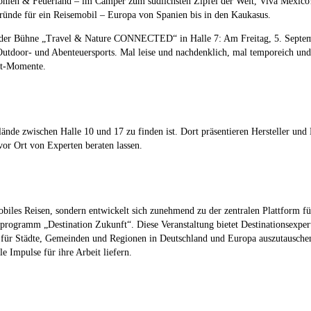
gonien & Feuerland – im Camper zum südlichsten Zipfel der Welt, Viva Méxic
ünde für ein Reisemobil – Europa von Spanien bis in den Kaukasus.
er Bühne „Travel & Nature CONNECTED“ in Halle 7: Am Freitag, 5. Septembe
 Outdoor- und Abenteuersports. Mal leise und nachdenklich, mal temporeich und
ut-Momente.
ände zwischen Halle 10 und 17 zu finden ist. Dort präsentieren Hersteller und 
 vor Ort von Experten beraten lassen.
es Reisen, sondern entwickelt sich zunehmend zu der zentralen Plattform für
rogramm „Destination Zukunft“. Diese Veranstaltung bietet Destinationsexpert
für Städte, Gemeinden und Regionen in Deutschland und Europa auszutauschen. 
e Impulse für ihre Arbeit liefern.