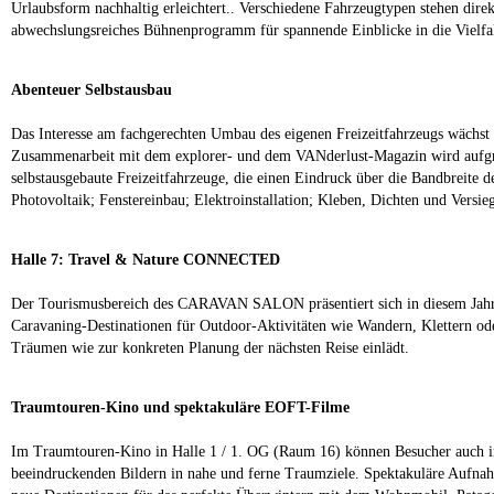
Urlaubsform nachhaltig erleichtert.. Verschiedene Fahrzeugtypen stehen direk
abwechslungsreiches Bühnenprogramm für spannende Einblicke in die Vielfalt
Abenteuer Selbstausbau
Das Interesse am fachgerechten Umbau des eigenen Freizeitfahrzeugs wächst s
Zusammenarbeit mit dem explorer- und dem VANderlust-Magazin wird aufgrund 
selbstausgebaute Freizeitfahrzeuge, die einen Eindruck über die Bandbreit
Photovoltaik; Fenstereinbau; Elektroinstallation; Kleben, Dichten und Versieg
Halle 7: Travel & Nature CONNECTED
Der Tourismusbereich des CARAVAN SALON präsentiert sich in diesem Jahr in
Caravaning-Destinationen für Outdoor-Aktivitäten wie Wandern, Klettern
Träumen wie zur konkreten Planung der nächsten Reise einlädt.
Traumtouren-Kino und spektakuläre EOFT-Filme
Im Traumtouren-Kino in Halle 1 / 1. OG (Raum 16) können Besucher auch in
beeindruckenden Bildern in nahe und ferne Traumziele. Spektakuläre Aufna