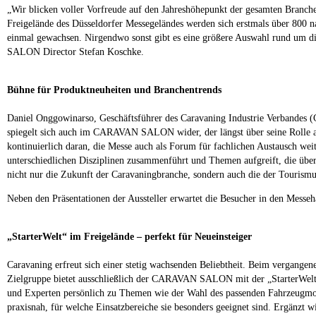
„Wir blicken voller Vorfreude auf den Jahreshöhepunkt der gesamten Branch
Freigelände des Düsseldorfer Messegeländes werden sich erstmals über 800 nat
einmal gewachsen. Nirgendwo sonst gibt es eine größere Auswahl rund um d
SALON Director Stefan Koschke.
Bühne für Produktneuheiten und Branchentrends
Daniel Onggowinarso, Geschäftsführer des Caravaning Industrie Verbandes (
spiegelt sich auch im CARAVAN SALON wider, der längst über seine Rolle a
kontinuierlich daran, die Messe auch als Forum für fachlichen Austausch w
unterschiedlichen Disziplinen zusammenführt und Themen aufgreift, die über 
nicht nur die Zukunft der Caravaningbranche, sondern auch die der Tourismu
Neben den Präsentationen der Aussteller erwartet die Besucher in den Mess
„StarterWelt“ im Freigelände – perfekt für Neueinsteiger
Caravaning erfreut sich einer stetig wachsenden Beliebtheit. Beim vergan
Zielgruppe bietet ausschließlich der CARAVAN SALON mit der „StarterWelt“ 
und Experten persönlich zu Themen wie der Wahl des passenden Fahrzeugmode
praxisnah, für welche Einsatzbereiche sie besonders geeignet sind. Ergänzt 