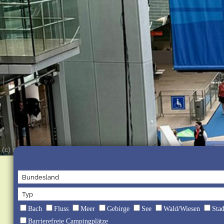
(c) snw/jb
Bach
Fluss
Meer
Gebirge
See
Wald/Wiesen
Sta
Barrierefreie Campingplätze