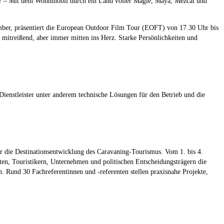
o! – Mit dem Wohnmobil durch ein Land voller Magie, Maya, Mezcal und
r, präsentiert die European Outdoor Film Tour (EOFT) von 17.30 Uhr bis
 mitreißend, aber immer mitten ins Herz. Starke Persönlichkeiten und
Dienstleister unter anderem technische Lösungen für den Betrieb und die
 die Destinationsentwicklung des Caravaning-Tourismus. Vom 1. bis 4.
en, Touristikern, Unternehmen und politischen Entscheidungsträgern die
Rund 30 Fachreferentinnen und -referenten stellen praxisnahe Projekte,