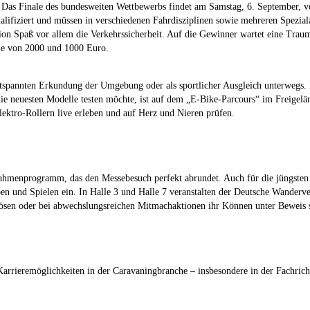
inale des bundesweiten Wettbewerbs findet am Samstag, 6. September, von 
ualifiziert und müssen in verschiedenen Fahrdisziplinen sowie mehreren Spezia
on Spaß vor allem die Verkehrssicherheit. Auf die Gewinner wartet eine Tra
e von 2000 und 1000 Euro.
ntspannten Erkundung der Umgebung oder als sportlicher Ausgleich unterwegs. 
die neuesten Modelle testen möchte, ist auf dem „E-Bike-Parcours“ im Freigelä
lektro-Rollern live erleben und auf Herz und Nieren prüfen.
menprogramm, das den Messebesuch perfekt abrundet. Auch für die jüngsten 
n und Spielen ein. In Halle 3 und Halle 7 veranstalten der Deutsche Wanderv
 lösen oder bei abwechslungsreichen Mitmachaktionen ihr Können unter Beweis s
rrieremöglichkeiten in der Caravaningbranche – insbesondere in der Fachric