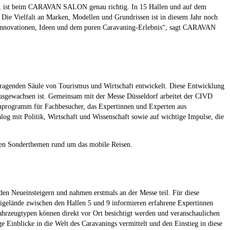
ucht, ist beim CARAVAN SALON genau richtig. In 15 Hallen und auf dem
. Die Vielfalt an Marken, Modellen und Grundrissen ist in diesem Jahr noch
r Innovationen, Ideen und dem puren Caravaning-Erlebnis“, sagt CARAVAN
tragenden Säule von Tourismus und Wirtschaft entwickelt. Diese Entwicklung
usgewachsen ist. Gemeinsam mit der Messe Düsseldorf arbeitet der CIVD
menprogramm für Fachbesucher, das Expertinnen und Experten aus
og mit Politik, Wirtschaft und Wissenschaft sowie auf wichtige Impulse, die
nden Sonderthemen rund um das mobile Reisen.
n Neueinsteigern und nahmen erstmals an der Messe teil. Für diese
igelände zwischen den Hallen 5 und 9 informieren erfahrene Expertinnen
hrzeugtypen können direkt vor Ort besichtigt werden und veranschaulichen
 Einblicke in die Welt des Caravanings vermittelt und den Einstieg in diese