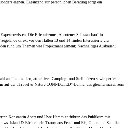
besonders eignen. Ergänzend zur persönlichen Beratung sorgt ein
m Expertenwissen. Die Erlebniszone „Abenteuer Selbstausbau“ in
igelände direkt vor den Hallen 13 und 14 finden Interessierte vier
erunden rund um Themen wie Projektmanagement; Nachhaltiges Ausbauen;
l an Traumzielen, attraktiven Camping- und Stellplätzen sowie perfekten
ogramm auf der „Travel & Nature CONNECTED“-Bühne, das gleichermaßen zum
xperten Konstantin Abert und Uwe Hamm entführen das Publikum mit
hows: Island & Färöer - ein Traum aus Feuer und Eis, Oman und Saudiland -