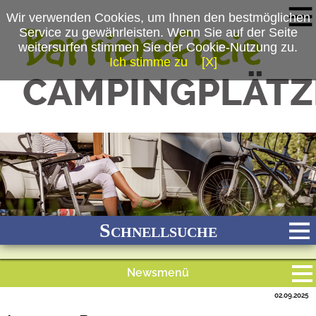
Wir verwenden Cookies, um Ihnen den bestmöglichen
Service zu gewährleisten. Wenn Sie auf der Seite
weitersurfen stimmen Sie der Cookie-Nutzung zu.
Ich stimme zu
[X]
Schnellsuche
Newsmenü
Bach
Fluss
Meer
Gebirge
See
Wald/Wiesen
02.09.2025
Alle Meldungen
Stadtnah
Ganzjährig geöffnet