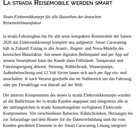
La strada Reisemobile werden smart
Campingplätze
Barrierefreie Campingplätze
Neues Elektronikkonzept für alle Baureihen der deutschen
Camping & Caravan
Reisemobilmanufaktur
Touristik
la strada Fahrzeugbau hat für alle seine kompakten Reisemobile der Saison
2026 das Elektronikkonzept komplett neu aufgesetzt. Smart Caravaning
hält in Zukunft Einzug in alle Avanti-, Regent- und Nova-Modelle der
hessischen Manufaktur. Am neuen digitalen Bedienpanel und per App auf
seinem Smartphone kann der Kunde dann Füllstände, Temperatur und
Fahrzeugneigung ablesen. Heizung, Kühlschrank, Wasserpumpe,
Außenbeleuchtung und 12 Volt Strom lassen sich auch per App ein- und
ausschalten. Je nach Version geschieht das im Nahbereich um das Fahrzeug
oder per Fernabfrage von überall auf der Welt.
Die smarten Komponenten des neuen la strada Elektronikkonzepts wurden
an die Bedürfnisse der la strada Kunden angepasst und integrieren alle in
der umfangreichen la strada Ausstattungsliste verfügbaren Elektronik-
Komponenten. Von verschiedenen Batterien, Kühlschränken, Heizungen bis
zur Solaranlage und dem Router für die Datenverbindung sind die vom
Kunden gewählten Elemente in der Smart Caravaning Lösung integriert.