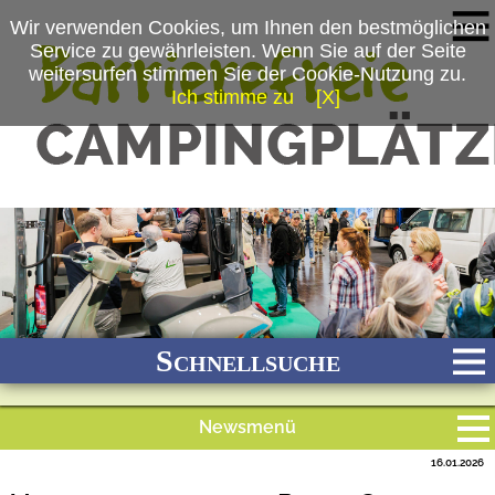
Wir verwenden Cookies, um Ihnen den bestmöglichen
Service zu gewährleisten. Wenn Sie auf der Seite
weitersurfen stimmen Sie der Cookie-Nutzung zu.
Ich stimme zu
[X]
(c) Armin Huber/©MESSE ESSEN GmbH
Schnellsuche
Newsmenü
Bach
Fluss
Meer
Gebirge
See
Wald/Wiesen
16.01.2026
Alle Meldungen
Stadtnah
Ganzjährig geöffnet