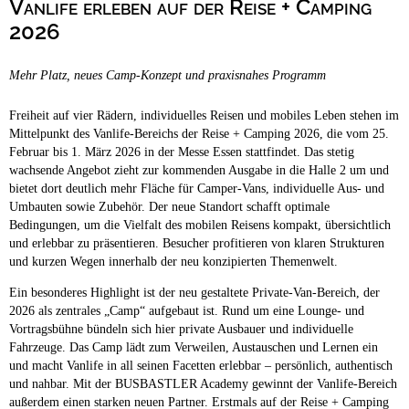
Vanlife erleben auf der Reise + Camping
Campingplätze
Barrierefreie Campingplätze
2026
Camping & Caravan
Mehr Platz, neues Camp-Konzept und praxisnahes Programm
Touristik
Freiheit auf vier Rädern, individuelles Reisen und mobiles Leben stehen im
Mittelpunkt des Vanlife-Bereichs der Reise + Camping 2026, die vom 25.
Februar bis 1. März 2026 in der Messe Essen stattfindet. Das stetig
wachsende Angebot zieht zur kommenden Ausgabe in die Halle 2 um und
bietet dort deutlich mehr Fläche für Camper-Vans, individuelle Aus- und
Umbauten sowie Zubehör. Der neue Standort schafft optimale
Bedingungen, um die Vielfalt des mobilen Reisens kompakt, übersichtlich
und erlebbar zu präsentieren. Besucher profitieren von klaren Strukturen
und kurzen Wegen innerhalb der neu konzipierten Themenwelt.
Ein besonderes Highlight ist der neu gestaltete Private-Van-Bereich, der
2026 als zentrales „Camp“ aufgebaut ist. Rund um eine Lounge- und
Vortragsbühne bündeln sich hier private Ausbauer und individuelle
Fahrzeuge. Das Camp lädt zum Verweilen, Austauschen und Lernen ein
und macht Vanlife in all seinen Facetten erlebbar – persönlich, authentisch
und nahbar. Mit der BUSBASTLER Academy gewinnt der Vanlife-Bereich
außerdem einen starken neuen Partner. Erstmals auf der Reise + Camping