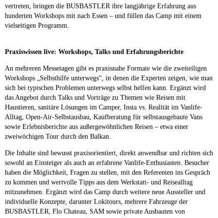
vertreten, bringen die BUSBASTLER ihre langjährige Erfahrung aus
hunderten Workshops mit nach Essen – und füllen das Camp mit einem
vielseitigen Programm.
Praxiswissen live: Workshops, Talks und Erfahrungsberichte
An mehreren Messetagen gibt es praxisnahe Formate wie die zweiteiligen
Workshops „Selbsthilfe unterwegs“, in denen die Experten zeigen, wie man
sich bei typischen Problemen unterwegs selbst helfen kann. Ergänzt wird
das Angebot durch Talks und Vorträge zu Themen wie Reisen mit
Haustieren, sanitäre Lösungen im Camper, Insta vs. Realität im Vanlife-
Alltag, Open-Air-Selbstausbau, Kaufberatung für selbstausgebaute Vans
sowie Erlebnisberichte aus außergewöhnlichen Reisen – etwa einer
zweiwöchigen Tour durch den Balkan.
Die Inhalte sind bewusst praxisorientiert, direkt anwendbar und richten sich
sowohl an Einsteiger als auch an erfahrene Vanlife-Enthusiasten. Besucher
haben die Möglichkeit, Fragen zu stellen, mit den Referenten ins Gespräch
zu kommen und wertvolle Tipps aus dem Werkstatt- und Reisealltag
mitzunehmen. Ergänzt wird das Camp durch weitere neue Aussteller und
individuelle Konzepte, darunter Lokitours, mehrere Fahrzeuge der
BUSBASTLER, Flo Chateau, SAM sowie private Ausbauten von