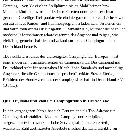
Deutschland“. Hier präsentieren sich die BVCD-Landesverbände und
Camping – von klassischen Stellplätzen bis zu Mobilheimen bzw.
Mietunterkünften – wird in all seinen Facetten unmittelbar erlebbar
gemacht. Gesellige Treffpunkte wie ein Biergarten, eine Golffläche sowie
ein attraktives Kinder- und Familienprogramm laden zum Verweilen ein
und vermitteln echtes Urlaubsgefühl. Themeninseln, Mitmachaktionen und
moderne Informationsangebote ergänzen das Angebot und zeigen, wie
vielfältig, gemeinschaftlich und zukunftsorientiert Campingurlaub in
Deutschland heute ist.
„Deutschland ist eines der vielseitigsten Campingländer Europas – mit
einer modernen, qualitätsorientierten Campingkultur. Das Campingland
Deutschland steht für naturnahen Urlaub, hohe Standards und nachhaltige
Angebote, die alle Generationen ansprechen“, erklärt Stefan Zierke,
Präsident des Bundesverbands der Campingwirtschaft in Deutschland e.V.
(BVCD).
Qualität, Nähe und Vielfalt: Campingurlaub in Deutschland
In den vergangenen Jahren hat sich Deutschland als Top-Adresse für
Campingurlaub etabliert. Moderne Camping- und Stellplätze,
ausgezeichnete Infrastruktur, hohe Servicequalität und eine stetig
wachsende Zahl zertifizierter Angebote machen das Land attraktiv für