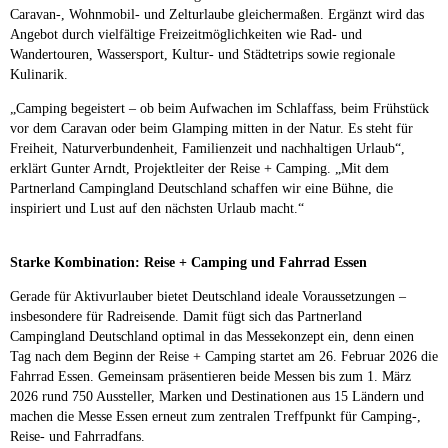
Caravan-, Wohnmobil- und Zelturlaube gleichermaßen. Ergänzt wird das
Angebot durch vielfältige Freizeitmöglichkeiten wie Rad- und
Wandertouren, Wassersport, Kultur- und Städtetrips sowie regionale
Kulinarik.
„Camping begeistert – ob beim Aufwachen im Schlaffass, beim Frühstück
vor dem Caravan oder beim Glamping mitten in der Natur. Es steht für
Freiheit, Naturverbundenheit, Familienzeit und nachhaltigen Urlaub“,
erklärt Gunter Arndt, Projektleiter der Reise + Camping. „Mit dem
Partnerland Campingland Deutschland schaffen wir eine Bühne, die
inspiriert und Lust auf den nächsten Urlaub macht.“
Starke Kombination: Reise + Camping und Fahrrad Essen
Gerade für Aktivurlauber bietet Deutschland ideale Voraussetzungen –
insbesondere für Radreisende. Damit fügt sich das Partnerland
Campingland Deutschland optimal in das Messekonzept ein, denn einen
Tag nach dem Beginn der Reise + Camping startet am 26. Februar 2026 die
Fahrrad Essen. Gemeinsam präsentieren beide Messen bis zum 1. März
2026 rund 750 Aussteller, Marken und Destinationen aus 15 Ländern und
machen die Messe Essen erneut zum zentralen Treffpunkt für Camping-,
Reise- und Fahrradfans.