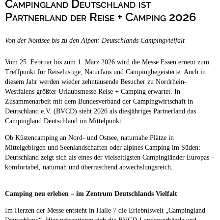
Campingland Deutschland ist
Campingplätze
Barrierefreie Campingplätze
Partnerland der Reise + Camping 2026
Camping & Caravan
Von der Nordsee bis zu den Alpen: Deutschlands Campingvielfalt
Touristik
Vom 25. Februar bis zum 1. März 2026 wird die Messe Essen erneut zum
Treffpunkt für Reiselustige, Naturfans und Campingbegeisterte. Auch in
diesem Jahr werden wieder zehntausende Besucher zu Nordrhein-
Westfalens größter Urlaubsmesse Reise + Camping erwartet. In
Zusammenarbeit mit dem Bundesverband der Campingwirtschaft in
Deutschland e.V. (BVCD) steht 2026 als diesjähriges Partnerland das
Campingland Deutschland im Mittelpunkt.
Ob Küstencamping an Nord- und Ostsee, naturnahe Plätze in
Mittelgebirgen und Seenlandschaften oder alpines Camping im Süden:
Deutschland zeigt sich als eines der vielseitigsten Campingländer Europas –
komfortabel, naturnah und überraschend abwechslungsreich.
Camping neu erleben – im Zentrum Deutschlands Vielfalt
Im Herzen der Messe entsteht in Halle 7 die Erlebniswelt „Campingland