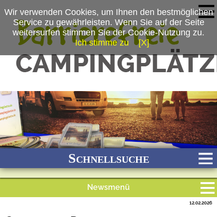
Wir verwenden Cookies, um Ihnen den bestmöglichen
Service zu gewährleisten. Wenn Sie auf der Seite
weitersurfen stimmen Sie der Cookie-Nutzung zu.
Ich stimme zu
[X]
(c) snw/jb
Schnellsuche
Newsmenü
Bach
Fluss
Meer
Gebirge
See
Wald/Wiesen
12.02.2026
Alle Meldungen
Stadtnah
Ganzjährig geöffnet