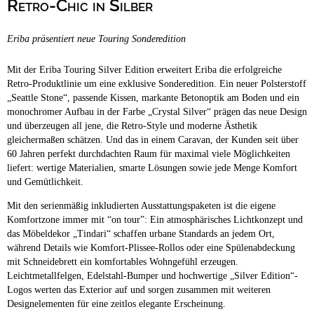
Retro-Chic in Silber
Campingplätze
Barrierefreie Campingplätze
Eriba präsentiert neue Touring Sonderedition
Camping & Caravan
Touristik
Mit der Eriba Touring Silver Edition erweitert Eriba die erfolgreiche
Retro-Produktlinie um eine exklusive Sonderedition. Ein neuer Polsterstoff
„Seattle Stone“, passende Kissen, markante Betonoptik am Boden und ein
monochromer Aufbau in der Farbe „Crystal Silver“ prägen das neue Design
und überzeugen all jene, die Retro-Style und moderne Ästhetik
gleichermaßen schätzen. Und das in einem Caravan, der Kunden seit über
60 Jahren perfekt durchdachten Raum für maximal viele Möglichkeiten
liefert: wertige Materialien, smarte Lösungen sowie jede Menge Komfort
und Gemütlichkeit.
Mit den serienmäßig inkludierten Ausstattungspaketen ist die eigene
Komfortzone immer mit “on tour”: Ein atmosphärisches Lichtkonzept und
das Möbeldekor „Tindari“ schaffen urbane Standards an jedem Ort,
während Details wie Komfort-Plissee-Rollos oder eine Spülenabdeckung
mit Schneidebrett ein komfortables Wohngefühl erzeugen.
Leichtmetallfelgen, Edelstahl-Bumper und hochwertige „Silver Edition“-
Logos werten das Exterior auf und sorgen zusammen mit weiteren
Designelementen für eine zeitlos elegante Erscheinung.