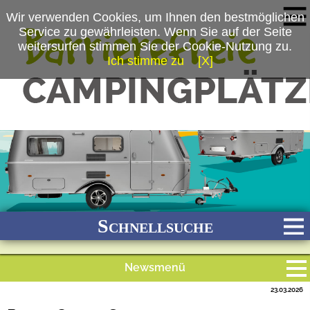
Wir verwenden Cookies, um Ihnen den bestmöglichen
Service zu gewährleisten. Wenn Sie auf der Seite
weitersurfen stimmen Sie der Cookie-Nutzung zu.
Ich stimme zu
[X]
(c) Hymer GmbH & Co. KG
Schnellsuche
Newsmenü
Bach
Fluss
Meer
Gebirge
See
Wald/Wiesen
23.03.2026
Alle Meldungen
Stadtnah
Ganzjährig geöffnet