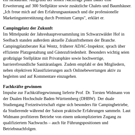
Erweiterung auf 300 Stellplätze sowie zusätzliche Chalets und Baumhäuser.
„Ich freue mich auf den Erfahrungsaustausch und die professionelle
Marketingunterstützung durch Premium Camps“, erklärt er.
Campingplatz der Zukunft
Im Mittelpunkt der Jahreshauptversammlung im Schwarzwälder Hof in
Seelbach standen außerdem aktuelle Zukunftsthemen der Branche.
Campingplatzberater Kai Wentz, früherer ADAC-Inspektor, sprach über
effiziente Platzgestaltung und Gästezufriedenheit. Besonders wichtig seien
großzügige Stellplätze mit Privatsphäre sowie hochwertige,
barrierefreundliche Sanitäranlagen. Zudem empfahl er den Mitgliedern,
neben objektiven Klassifizierungen auch Onlinebewertungen aktiv zu
begleiten und auf Kommentare einzugehen.
Fachkräfte gewinnen
Impulse zur Fachkräftegewinnung lieferte Prof. Dr. Torsten Widmann von
der Dualen Hochschule Baden-Württemberg (DHBW). Der duale
Studiengang Freizeitwirtschaft eigne sich besonders für Campingbetriebe,
da Studierende während der Saison praktische Erfahrungen sammeln. Laut
Widmann profitieren Betriebe von einem unkomplizierten Zugang zu
qualifiziertem Nachwuchs – auch für Führungspositionen und
Betriebsnachfolgen.