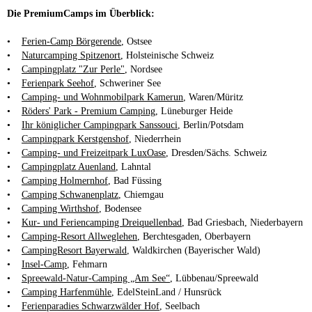
Die PremiumCamps im Überblick:
•
Ferien-Camp Börgerende
, Ostsee
•
Naturcamping Spitzenort
, Holsteinische Schweiz
•
Campingplatz "Zur Perle"
, Nordsee
•
Ferienpark Seehof
, Schweriner See
•
Camping- und Wohnmobilpark Kamerun
, Waren/Müritz
•
Röders' Park - Premium Camping
, Lüneburger Heide
•
Ihr königlicher Campingpark Sanssouci
, Berlin/Potsdam
•
Campingpark Kerstgenshof
, Niederrhein
•
Camping- und Freizeitpark LuxOase
, Dresden/Sächs. Schweiz
•
Campingplatz Auenland
, Lahntal
•
Camping Holmernhof
, Bad Füssing
•
Camping Schwanenplatz
, Chiemgau
•
Camping Wirthshof
, Bodensee
•
Kur- und Feriencamping Dreiquellenbad
, Bad Griesbach, Niederbayern
•
Camping-Resort Allweglehen
, Berchtesgaden, Oberbayern
•
CampingResort Bayerwald
, Waldkirchen (Bayerischer Wald)
•
Insel-Camp
, Fehmarn
•
Spreewald-Natur-Camping „Am See“
, Lübbenau/Spreewald
•
Camping Harfenmühle
, EdelSteinLand / Hunsrück
•
Ferienparadies Schwarzwälder Hof
, Seelbach