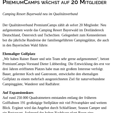
PremiumCamps wächst auf 20 Mitglieder
Campingplätze
Barrierefreie Campingplätze
Camping Resort Bayerwald neu im Qualitätsverbund
Camping & Caravan
Touristik
Der Qualitätsverbund PremiumCamps zählt ab sofort 20 Mitglieder. Neu
aufgenommen wurde das Camping Resort Bayerwald im Dreiländereck
Deutschland, Österreich und Tschechien. Gelegenheit zum Kennenlernen
bot die jährliche Rundreise der familiengeführten Campingplätze, die auch
in den Bayerischen Wald führte.
Ehemaliger Golfplatz
„Wir haben Rainer Bauer und sein Team sehr gerne aufgenommen“, betont
PremiumCamps-Vorstand Dieter Lübberding. Die Entwicklung des erst vor
drei Jahren eröffneten Platzes habe man mit großem Interesse verfolgt.
Bauer, gelernter Koch und Gastronom, entwickelte den ehemaligen
Golfplatz zu einem mehrfach ausgezeichneten Ziel für naturverbundene
Campinggäste, Wanderer und Radfahrer.
Auf Expansionskurs
Auf rund 250.000 Quadratmetern entstanden entlang der früheren
Golfbahnen 191 großzügige Stellplätze mit viel Privatsphäre und weitem
Blick. Ergänzt wird das Angebot durch Schlaffässer, Season Camper und
ein Restaurant. Aufgrund der hohen Nachfrage plant Bauer eine