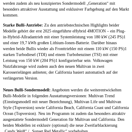
werden zudem als neu konzipiertes Sondermodell „Generation“ mit
besonders attraktiver Ausstattung und exklusiver Farbgebung auf den Markt
kommen.
Starke Bulli-Antriebe:
Zu den antriebstechnischen Highlights beider
Modelle gehört der erst 2025 eingeführte eHybrid 4MOTION – ein Plug-
in-Hybrid-Allradantrieb mit einer Systemleistung von 180 kW (245 PS)1
und einer 19,7 kWh großen Lithium-Ionen-Batterie. Darüber hinaus
werden beide Bullis wieder als Fronttriebler mit einem 110 kW (150 PS)1
starken Turbodiesel (TDI) und einem Turbobenziner (TSI) mit einer
Leistung von 150 kW (204 PS)1 konfigurierbar sein. Volkswagen
Nutzfahrzeuge wird zudem auch den neuen Multivan in zwei
Karosserielängen anbieten; der California basiert automatisch auf der
verlängerten Version.
Neues Bulli-Sondermodell:
Angeboten werden die weiterentwickelten
Bulli-Modelle in folgenden Ausstattungsversionen: Multivan Trend
(Einstiegsmodell mit neuer Bezeichnung), Multivan Life und Multivan
Style (Topversion) sowie California Beach, California Coast und California
Ocean (Topversion). Neu im Programm ist zudem das besonders attraktiv
ausgestattete Sondermodell Generation für Multivan und California. Den
beiden Modellen ist exklusiv (optional) die neue Zweifarblackierung
„Candy Weiß“ / „Sunset Red Metallic“ vorbehalten.