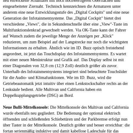
neu entwickelte Schalttafel mit noch hochwertigeren Oberflächen und
eingearbeiteter Ziernaht. Technisch kennzeichnen die Armaturen unter
anderem eine neue Entwicklungsstufe des „Digital Cockpits“ und eine neue
Generation der Infotainmentsysteme. Das „Digital Cockpit“ bietet drei
verschiedene „Views“, die in Sekundenschnelle über eine „View“-Taste im
Multifunktionslenkrad gewechselt werden. Via OK-Taste kann der Fahrer
auf Wunsch zudem die jeweilige Menge der Anzeigen per „Klick“
reduzieren, um zum Beispiel auf der Langstrecke nur noch die wichtigsten
Informationen zu erhalten. Ähnlich wie im ID. Buzz optisch freistehend
angeordnet, ist jetzt das Touchdisplay des Infotainmentsystems. Es wartet
mit einer neuen Menüstruktur und Grafik auf. Das Display selbst ist mit
einer Diagonalen von 32,8 cm (12,9 Zoll) deutlich größer als zuvor.
Unterhalb des Infotainmentsystems integriert sind beleuchtete Touchslider
für die Audio- und Klimafunktionen. Wie im ID. Buzz, wird die
Getriebeautomatik jetzt intuitiv über einen Lenkstockschalter rechts an der
Lenksäule bedient. Alle Multivan und California haben ein
Doppelkupplungsgetriebe (DSG) an Bord.
Neue Bulli-Mittelkonsole:
Die Mittelkonsole des Multivan und California
wurde ebenfalls neu gegliedert. Die Bedienung der optional elektrisch
öffnenden und schließenden Schiebetüren und der Parkbremse erfolgt nun
über Taster in der Mittelkonsole. Deutlich größer und besser erreichbar: die
fortan serienmäßig induktive und damit kabellose Ladeschale für das