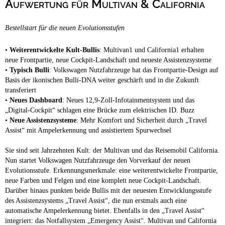
Aufwertung für Multivan & California
Campingplätze
Barrierefreie Campingplätze
Bestellstart für die neuen Evolutionsstufen
Camping & Caravan
Touristik
•
Weiterentwickelte Kult-Bullis
: Multivan1 und California1 erhalten
neue Frontpartie, neue Cockpit-Landschaft und neueste Assistenzsysteme
•
Typisch Bulli
: Volkswagen Nutzfahrzeuge hat das Frontpartie-Design auf
Basis der ikonischen Bulli-DNA weiter geschärft und in die Zukunft
transferiert
•
Neues Dashboard
: Neues 12,9-Zoll-Infotainmentsystem und das
„Digital-Cockpit“ schlagen eine Brücke zum elektrischen ID. Buzz
•
Neue Assistenzsysteme
: Mehr Komfort und Sicherheit durch „Travel
Assist“ mit Ampelerkennung und assistiertem Spurwechsel
Sie sind seit Jahrzehnten Kult: der Multivan und das Reisemobil California.
Nun startet Volkswagen Nutzfahrzeuge den Vorverkauf der neuen
Evolutionsstufe. Erkennungsmerkmale: eine weiterentwickelte Frontpartie,
neue Farben und Felgen und eine komplett neue Cockpit-Landschaft.
Darüber hinaus punkten beide Bullis mit der neuesten Entwicklungsstufe
des Assistenzsystems „Travel Assist“, die nun erstmals auch eine
automatische Ampelerkennung bietet. Ebenfalls in den „Travel Assist“
integriert: das Notfallsystem „Emergency Assist“. Multivan und California