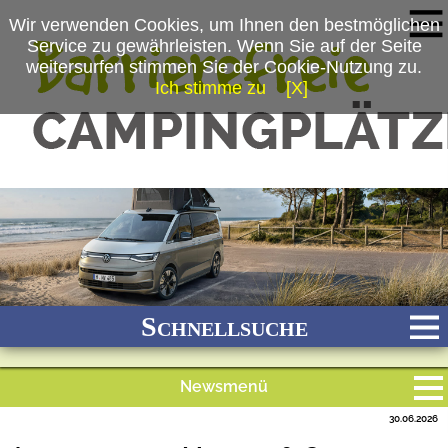
Wir verwenden Cookies, um Ihnen den bestmöglichen
Service zu gewährleisten. Wenn Sie auf der Seite
weitersurfen stimmen Sie der Cookie-Nutzung zu.
Ich stimme zu
[X]
(c) Volkswagen Nutzfahrzeuge
Schnellsuche
Newsmenü
Bach
Fluss
Meer
Gebirge
See
Wald/Wiesen
30.06.2026
Alle Meldungen
Stadtnah
Ganzjährig geöffnet