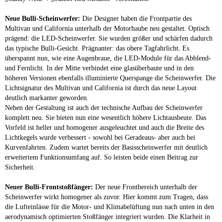
Neue Bulli-Scheinwerfer:
Die Designer haben die Frontpartie des
Multivan und California unterhalb der Motorhaube neu gestaltet. Optisch
prägend: die LED-Scheinwerfer. Sie wurden größer und schärfen dadurch
das typische Bulli-Gesicht. Prägnanter: das obere Tagfahrlicht. Es
überspannt nun, wie eine Augenbraue, die LED-Module für das Abblend-
und Fernlicht. In der Mitte verbindet eine glasüberbaute und in den
höheren Versionen ebenfalls illuminierte Querspange die Scheinwerfer. Die
Lichtsignatur des Multivan und California ist durch das neue Layout
deutlich markanter geworden.
Neben der Gestaltung ist auch der technische Aufbau der Scheinwerfer
komplett neu. Sie bieten nun eine wesentlich höhere Lichtausbeute. Das
Vorfeld ist heller und homogener ausgeleuchtet und auch die Breite des
Lichtkegels wurde verbessert - sowohl bei Geradeaus- aber auch bei
Kurvenfahrten. Zudem wartet bereits der Basisscheinwerfer mit deutlich
erweitertem Funktionsumfang auf. So leisten beide einen Beitrag zur
Sicherheit.
Neuer Bulli-Frontstoßfänger:
Der neue Frontbereich unterhalb der
Scheinwerfer wirkt homogener als zuvor. Hier kommt zum Tragen, dass
die Lufteinlässe für die Motor- und Klimabelüftung nun nach unten in den
aerodynamisch optimierten Stoßfänger integriert wurden. Die Klarheit in