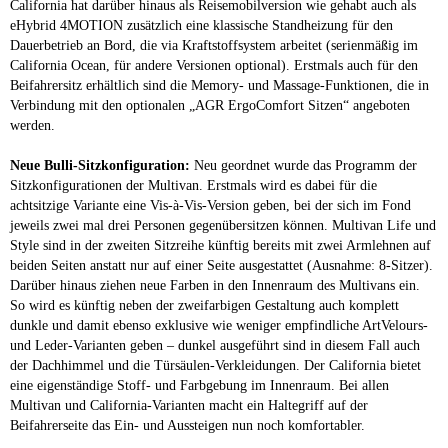
California hat darüber hinaus als Reisemobilversion wie gehabt auch als
eHybrid 4MOTION zusätzlich eine klassische Standheizung für den
Dauerbetrieb an Bord, die via Kraftstoffsystem arbeitet (serienmäßig im
California Ocean, für andere Versionen optional). Erstmals auch für den
Beifahrersitz erhältlich sind die Memory- und Massage-Funktionen, die in
Verbindung mit den optionalen „AGR ErgoComfort Sitzen“ angeboten
werden.
Neue Bulli-Sitzkonfiguration:
Neu geordnet wurde das Programm der
Sitzkonfigurationen der Multivan. Erstmals wird es dabei für die
achtsitzige Variante eine Vis-à-Vis-Version geben, bei der sich im Fond
jeweils zwei mal drei Personen gegenübersitzen können. Multivan Life und
Style sind in der zweiten Sitzreihe künftig bereits mit zwei Armlehnen auf
beiden Seiten anstatt nur auf einer Seite ausgestattet (Ausnahme: 8-Sitzer).
Darüber hinaus ziehen neue Farben in den Innenraum des Multivans ein.
So wird es künftig neben der zweifarbigen Gestaltung auch komplett
dunkle und damit ebenso exklusive wie weniger empfindliche ArtVelours-
und Leder-Varianten geben – dunkel ausgeführt sind in diesem Fall auch
der Dachhimmel und die Türsäulen-Verkleidungen. Der California bietet
eine eigenständige Stoff- und Farbgebung im Innenraum. Bei allen
Multivan und California-Varianten macht ein Haltegriff auf der
Beifahrerseite das Ein- und Aussteigen nun noch komfortabler.