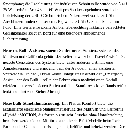
Smartphone; die Ladeleistung der induktiven Schnittstelle wurde von 5 auf
25 Watt erhöht. Von 45 auf 60 Watt pro Stecker angehoben wurde die
Ladeleistung der USB-C-Schnittstellen. Neben zwei vorderen USB-
Anschlüssen finden sich serienmäßig weitere USB-C-Schnittstellen im
Fond. Eine weiterentwickelte Ambientebeleuchtung inklusive beleuchteter
Getränkehalter sorgt an Bord für eine besonders ansprechende
Lichtstimmung.
Neuestes Bulli-Assistenzsystem:
Zu den neuen Assistenzsystemen des
Multivan und California gehört der weiterentwickelte „Travel Assist“. Die
neueste Generation des Systems bietet unter anderem erstmals eine
Ampelerkennung und ermöglicht auf der Autobahn einen assistierten
Spurwechsel. In den „Travel Assist“ integriert ist erneut der „Emergency
Assist“, der den Bulli – sollte der Fahrer einen medizinischen Notfall
erleiden – in verschiedenen Stufen auf dem Stand- respektive Randstreifen
lenkt und dort zum Stehen2 bringt.
Neue Bulli-Standklimatisierung:
Ein Plus an Komfort bietet die
aktualisierte elektrische Standklimatisierung des Multivan und California
eHybrid 4MOTION, die fortan bis zu acht Stunden ohne Unterbrechung
betrieben werden kann. Mit ihr können beide Bulli-Modelle beim Laden,
Parken oder Campen elektrisch gekühlt, belüftet und beheizt werden. Der