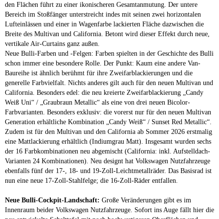
den Flächen führt zu einer ikonischeren Gesamtanmutung. Der untere
Bereich im Stoßfänger unterstreicht indes mit seinen zwei horizontalen
Lufteinlässen und einer in Wagenfarbe lackierten Fläche dazwischen die
Breite des Multivan und California. Betont wird dieser Effekt durch neue,
vertikale Air-Curtains ganz außen.
Neue Bulli-Farben und -Felgen: Farben spielten in der Geschichte des Bulli
schon immer eine besondere Rolle. Der Punkt: Kaum eine andere Van-
Baureihe ist ähnlich berühmt für ihre Zweifarblackierungen und die
generelle Farbvielfalt. Nichts anderes gilt auch für den neuen Multivan und
California. Besonders edel: die neu kreierte Zweifarblackierung „Candy
Weiß Uni“ / „Graubraun Metallic“ als eine von drei neuen Bicolor-
Farbvarianten. Besonders exklusiv: die vorerst nur für den neuen Multivan
Generation erhältliche Kombination „Candy Weiß“ / Sunset Red Metallic“.
Zudem ist für den Multivan und den California ab Sommer 2026 erstmalig
eine Mattlackierung erhältlich (Indiumgrau Matt). Insgesamt wurden sechs
der 16 Farbkombinationen neu abgemischt (California: inkl. Aufstelldach-
Varianten 24 Kombinationen). Neu designt hat Volkswagen Nutzfahrzeuge
ebenfalls fünf der 17-, 18- und 19-Zoll-Leichtmetallräder. Das Basisrad ist
nun eine neue 17-Zoll-Stahlfelge; die 16-Zoll-Räder entfallen.
Neue Bulli-Cockpit-Landschaft:
Große Veränderungen gibt es im
Innenraum beider Volkswagen Nutzfahrzeuge. Sofort ins Auge fällt hier die