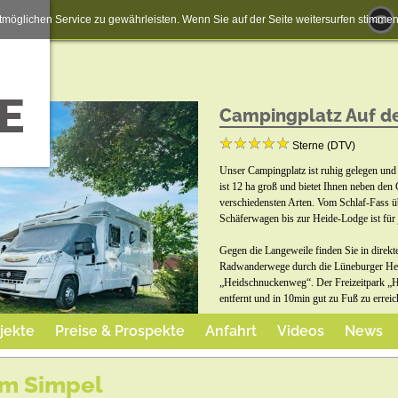
möglichen Service zu gewährleisten. Wenn Sie auf der Seite weitersurfen stimm
Campingplatz Auf d
Sterne (DTV)
Unser Campingplatz ist ruhig gelegen und w
ist 12 ha groß und bietet Ihnen neben de
verschiedensten Arten. Vom Schlaf-Fass 
Schäferwagen bis zur Heide-Lodge ist für 
Gegen die Langeweile finden Sie in direk
Radwanderwege durch die Lüneburger Hei
„Heidschnuckenweg“. Der Freizeitpark „H
entfernt und in 10min gut zu Fuß zu erreic
jekte
Preise & Prospekte
Anfahrt
Videos
News
em Simpel