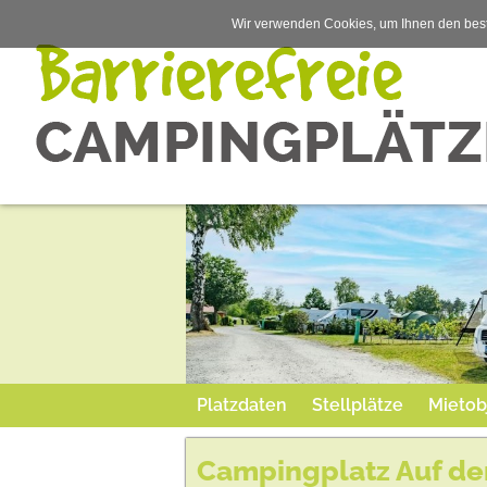
Wir verwenden Cookies, um Ihnen den best
Platzdaten
Stellplätze
Mietob
Campingplatz Auf d