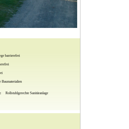
ge barrierefrei
erefrei
ei
 Baumaterialien
t:
Rollstuhlgerechte Sanitäranlage