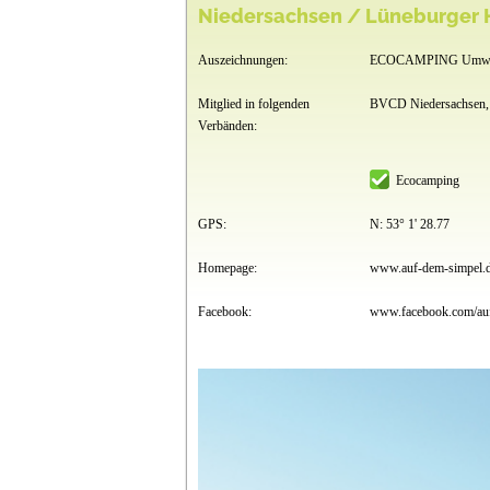
Niedersachsen / Lüneburger H
Auszeichnungen:
ECOCAMPING Umwel
Mitglied in folgenden
BVCD Niedersachsen
Verbänden:
Ecocamping
GPS:
N: 53° 1' 28.77
Homepage:
www.auf-dem-simpel.
Facebook:
www.facebook.com/au