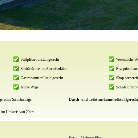
Stellplätze rollstuhlgerecht
Wesentliche We
Sanitärräume mit Alarmfunktion
Rezeption barri
Gastronomie rollstuhlgerecht
Shop barrierefr
Kurze Wege
Schadstoffarme
gerechte Sanitäranlage
Dusch- und Toilettenräume rollstuhlgerech
de im Umkreis von 20km.
See:
Ahlftener Flatt