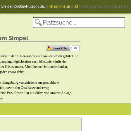
News
Plätze finden
Impressum
Datenschutzerklärung
en Sie der Cookie-Nutzung zu.
Ich stimme zu
[X]
em Simpel
ird in der 3. Generation als Familienbetrieb geführt. Er
n Campingmöglichkeiten auch Mietunterkünfte der
über Gästezimmer, Mobilheime, Schnuckenbuden,
jeden etwas dabei.
ter Umgebung verschiedene ausgeschilderte
de, sowie den Qualitätswanderweg
eide Park Resort“ ist nur 800m von unserer Anlage
hen.