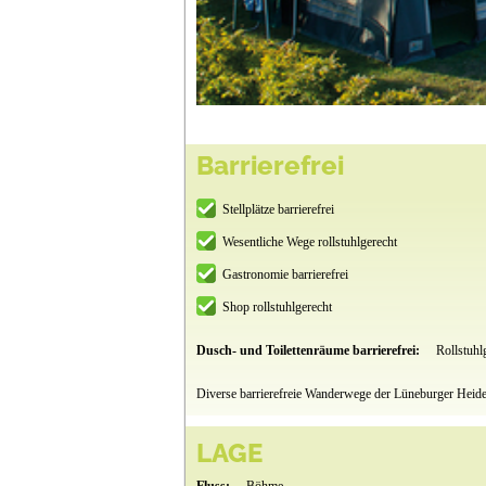
Barrierefrei
Stellplätze barrierefrei
Wesentliche Wege rollstuhlgerecht
Gastronomie barrierefrei
Shop rollstuhlgerecht
Dusch- und Toilettenräume barrierefrei:
Rollstuhl
Diverse barrierefreie Wanderwege der Lüneburger Hei
LAGE
Fluss:
Böhme