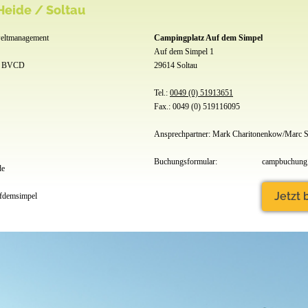
eide / Soltau
tmanagement
Campingplatz Auf dem Simpel
Auf dem Simpel 1
, BVCD
29614 Soltau
Tel.:
0049 (0) 51913651
Fax.: 0049 (0) 519116095
Ansprechpartner: Mark Charitonenkow/Marc 
Buchungsformular:
campbuchung.
de
Jetzt
fdemsimpel