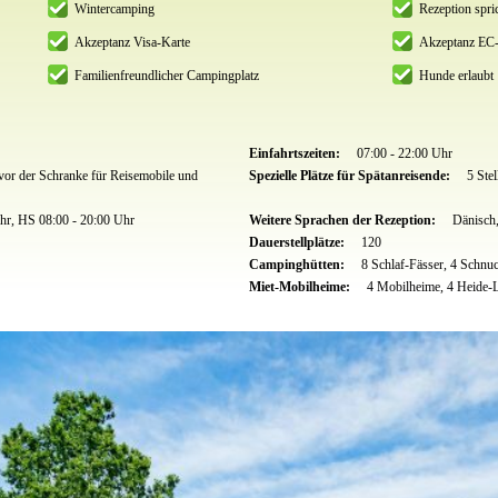
Wintercamping
Rezeption spri
Akzeptanz Visa-Karte
Akzeptanz EC-
Familienfreundlicher Campingplatz
Hunde erlaubt
Einfahrtszeiten:
07:00 - 22:00 Uhr
e vor der Schranke für Reisemobile und
Spezielle Plätze für Spätanreisende:
5 Ste
hr, HS 08:00 - 20:00 Uhr
Weitere Sprachen der Rezeption:
Dänisch,
Dauerstellplätze:
120
Campinghütten:
8 Schlaf-Fässer, 4 Schn
Miet-Mobilheime:
4 Mobilheime, 4 Heide-