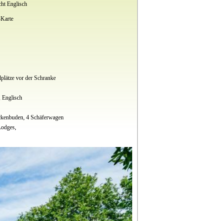
cht Englisch
Karte
llplätze vor der Schranke
 Englisch
uckenbuden, 4 Schäferwagen
Lodges,