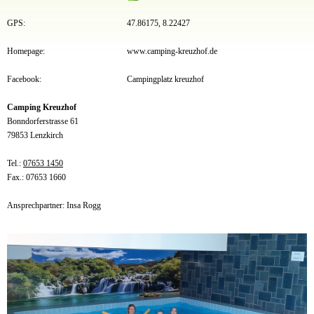
GPS:
47.86175, 8.22427
Homepage:
www.camping-kreuzhof.de
Facebook:
Campingplatz kreuzhof
Camping Kreuzhof
Bonndorferstrasse 61
79853 Lenzkirch
Tel.:
07653 1450
Fax.: 07653 1660
Ansprechpartner: Insa Rogg