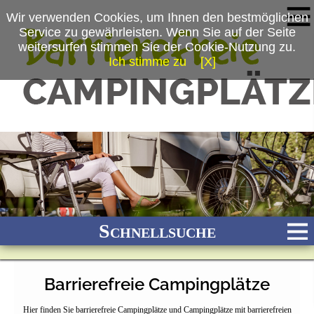
Wir verwenden Cookies, um Ihnen den bestmöglichen
Service zu gewährleisten. Wenn Sie auf der Seite
weitersurfen stimmen Sie der Cookie-Nutzung zu.
Ich stimme zu
[X]
Schnellsuche
Barrierefreie Campingplätze
Bach
Fluss
Meer
Gebirge
See
Wald/Wiesen
Hier finden Sie barrierefreie Campingplätze und Campingplätze mit barrierefreien
Stadtnah
Ganzjährig geöffnet