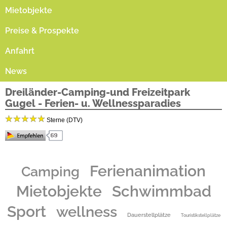
Mietobjekte
Preise & Prospekte
Anfahrt
News
Dreiländer-Camping-und Freizeitpark
Gugel - Ferien- u. Wellnessparadies
Sterne (DTV)
Herzlich willkommen in unserem Campingpark - der für jeden- groß und klein - das
Richtige zu bieten hat. Ob nur "die Seele baumeln lassen" - in unserem herrlichen
Ferienanimation
Camping
Wellnessbereich, bei einer Massage in unserem Massagecenter und bei geruhsamen
Spaziergängen oder Fahrradtouren durch den Rheinwald oder am Rhein entlang, ob
Mietobjekte
Schwimmbad
"Aktivurlaub" z.B. bei Tennis, Nordic Walking", ob Ausfllüge zu den hübschen Dörfern
und Städten in der Umgebung oder zu einem der zahlreichen Weingüter, die immer einen
guten Tropfen für eine genußvolle Weinprobe anbieten.
Sport
wellness
In der "Toskana Deutschlands" gelegen kommt der Frühling schon früh, der Sommer ist
Dauerstellplätze
Touristikstellplätze
warm, der Herbst golden und mild und der Winter angenehm.