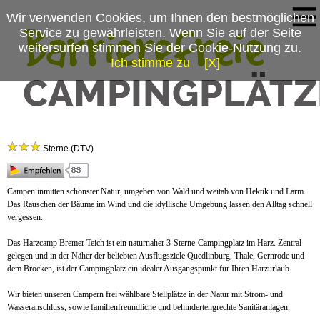
Wir verwenden Cookies, um Ihnen den bestmöglichen
Service zu gewährleisten. Wenn Sie auf der Seite
weitersurfen stimmen Sie der Cookie-Nutzung zu.
Ich stimme zu
[X]
Campingplatzmenü
Harz-Camp Bremer Teich
Platzdaten
Sterne (DTV)
Preise & Prospekte
Anfahrt
Campen inmitten schönster Natur, umgeben von Wald und weitab von Hektik und Lärm.
Das Rauschen der Bäume im Wind und die idyllische Umgebung lassen den Alltag schnell
vergessen.
Das Harzcamp Bremer Teich ist ein naturnaher 3-Sterne-Campingplatz im Harz. Zentral
gelegen und in der Näher der beliebten Ausflugsziele Quedlinburg, Thale, Gernrode und
dem Brocken, ist der Campingplatz ein idealer Ausgangspunkt für Ihren Harzurlaub.
Wir bieten unseren Campern frei wählbare Stellplätze in der Natur mit Strom- und
Wasseranschluss, sowie familienfreundliche und behindertengrechte Sanitäranlagen.