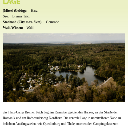
LAGE
(Mittel-)Gebirge:
Harz
See:
Bremer Teich
Stadtnah (City max. 5km):
Gernrode
Wald/Wiesen:
Wald
das Harz-Camp Bremer Teich liegt im Rammberggebiet des Harzes, an der Straße der
Romanik und am Radwanderweg Nordharz. Die zentrale Lage in unmittelbarer Nähe zu
beliebten Ausflugszielen, wie Quedlinburg und Thale, machen den Campingplatz zum