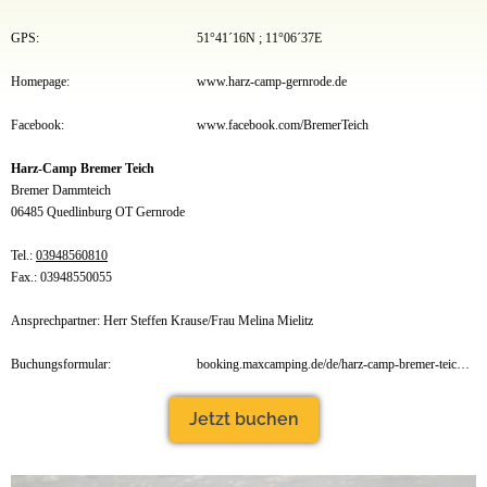
GPS:
51°41´16N ; 11°06´37E
Homepage:
www.harz-camp-gernrode.de
Facebook:
www.facebook.com/BremerTeich
Harz-Camp Bremer Teich
Bremer Dammteich
06485 Quedlinburg OT Gernrode
Tel.:
03948560810
Fax.: 03948550055
Ansprechpartner: Herr Steffen Krause/Frau Melina Mielitz
Buchungsformular:
booking.maxcamping.de/de/harz-camp-bremer-teich?aid=d30a1b7f-db4f-4c76-8381-19314108e497
Jetzt buchen