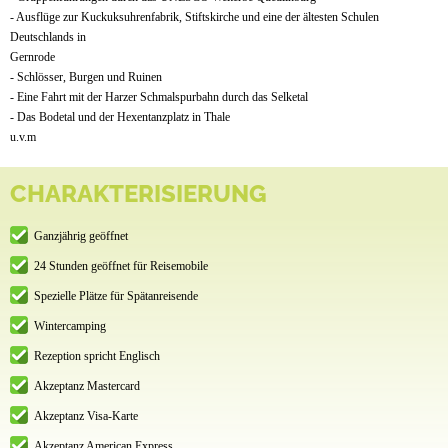
- Ausflüge zur Kuckuksuhrenfabrik, Stiftskirche und eine der ältesten Schulen
Deutschlands in
Gernrode
- Schlösser, Burgen und Ruinen
- Eine Fahrt mit der Harzer Schmalspurbahn durch das Selketal
- Das Bodetal und der Hexentanzplatz in Thale
u.v.m
CHARAKTERISIERUNG
Ganzjährig geöffnet
24 Stunden geöffnet für Reisemobile
Spezielle Plätze für Spätanreisende
Wintercamping
Rezeption spricht Englisch
Akzeptanz Mastercard
Akzeptanz Visa-Karte
Akzeptanz American Express