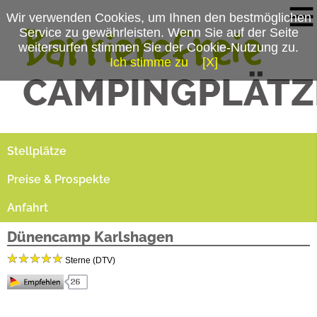
Wir verwenden Cookies, um Ihnen den bestmöglichen
Service zu gewährleisten. Wenn Sie auf der Seite
weitersurfen stimmen Sie der Cookie-Nutzung zu.
Ich stimme zu
[X]
Campingplatzmenü
Platzdaten
Stellplätze
Preise & Prospekte
Anfahrt
Dünencamp Karlshagen
Sterne (DTV)
Der Urlaub mit der ganzen Familie wird im 5-Sterne-Dünencamp in Karlshagen zu einem
ganz besonderen Erlebnis. Hier haben junge Camperfamilien und anspruchsvolle