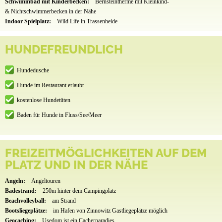
Schwimmbad mit Kinderbecken:
Bernsteintherme mit Kleinkind-
& Nichtschwimmerbecken in der Nähe
Indoor Spielplatz:
Wild Life in Trassenheide
HUNDEFREUNDLICH
Hundedusche
Hunde im Restaurant erlaubt
kostenlose Hundetüten
Baden für Hunde in Fluss/See/Meer
FREIZEITMÖGLICHKEITEN AUF DEM
PLATZ UND IN DER NÄHE
Angeln:
Angeltouren
Badestrand:
250m hinter dem Campingplatz
Beachvolleyball:
am Strand
Bootsliegeplätze:
im Hafen von Zinnowitz Gastliegeplätze möglich
Geocaching:
Usedom ist ein Cacherparadies