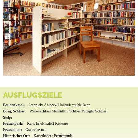
AUSFLUGSZIELE
Baudenkmal:
Seebrücke Ahlbeck/ Holländermühle Benz
Burg, Schloss:
Wasserschloss Mellenthin/ Schloss Pudagla/ Schloss
Stolpe
Freizeitpark:
Karls Erlebnisdorf Koserow
Freizeitbad:
Ostseetherme
Historischer Ort:
Kaiserbäder / Peenemünde