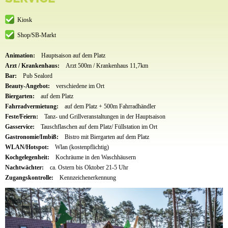
Kiosk
Shop/SB-Markt
Animation:
Hauptsaison auf dem Platz
Arzt / Krankenhaus:
Arzt 500m / Krankenhaus 11,7km
Bar:
Pub Sealord
Beauty-Angebot:
verschiedene im Ort
Biergarten:
auf dem Platz
Fahrradvermietung:
auf dem Platz + 500m Fahrradhändler
Feste/Feiern:
Tanz- und Grillveranstaltungen in der Hauptsaison
Gasservice:
Tauschflaschen auf dem Platz/ Füllstation im Ort
Gastronomie/Imbiß:
Bistro mit Biergarten auf dem Platz
WLAN/Hotspot:
Wlan (kostenpflichtig)
Kochgelegenheit:
Kochräume in den Waschhäusern
Nachtwächter:
ca. Ostern bis Oktober 21-5 Uhr
Zugangskontrolle:
Kennzeichenerkennung