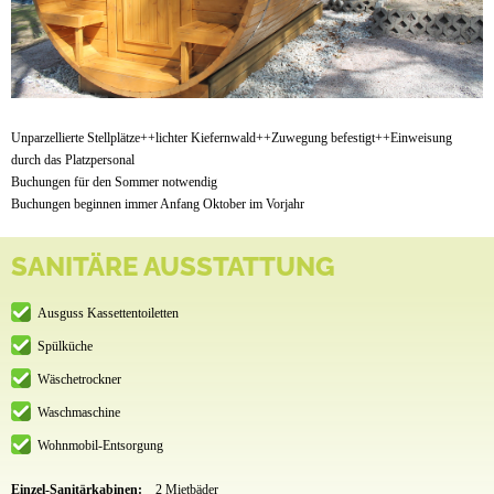
Unparzellierte Stellplätze++lichter Kiefernwald++Zuwegung befestigt++Einweisung
durch das Platzpersonal
Buchungen für den Sommer notwendig
Buchungen beginnen immer Anfang Oktober im Vorjahr
SANITÄRE AUSSTATTUNG
Ausguss Kassettentoiletten
Spülküche
Wäschetrockner
Waschmaschine
Wohnmobil-Entsorgung
Einzel-Sanitärkabinen:
2 Mietbäder