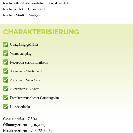
Nächste Autobahnausfahrt:
Gützkow A20
Nächster Ort:
Trassenheide
Nächste Stadt:
Wolgast
CHARAKTERISIERUNG
Ganzjährig geöffnet
Wintercamping
Rezeption spricht Englisch
Akzeptanz Mastercard
Akzeptanz Visa-Karte
Akzeptanz EC-Karte
Familienfreundlicher Campingplatz
Hunde erlaubt
Gesamtgröße:
7,7 ha
Öffnungszeiten:
ganzjährig
Einfahrtszeiten:
7.00-22.00 Uhr