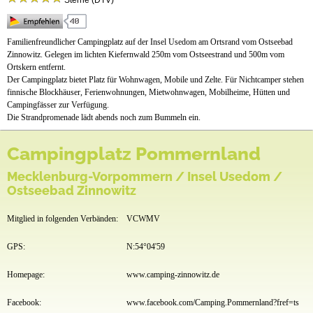
Sterne (DTV)
Stellplätze
Mietobjekte
Familienfreundlicher Campingplatz auf der Insel Usedom am Ortsrand vom Ostseebad
Zinnowitz. Gelegen im lichten Kiefernwald 250m vom Ostseestrand und 500m vom
Preise & Prospekte
Ortskern entfernt.
Der Campingplatz bietet Platz für Wohnwagen, Mobile und Zelte. Für Nichtcamper stehen
Anfahrt
finnische Blockhäuser, Ferienwohnungen, Mietwohnwagen, Mobilheime, Hütten und
Campingfässer zur Verfügung.
Videos
Die Strandpromenade lädt abends noch zum Bummeln ein.
Campingplatz Pommernland
Mecklenburg-Vorpommern / Insel Usedom /
Ostseebad Zinnowitz
Mitglied in folgenden Verbänden:
VCWMV
GPS:
N:54°04'59
Homepage:
www.camping-zinnowitz.de
Facebook:
www.facebook.com/Camping.Pommernland?fref=ts