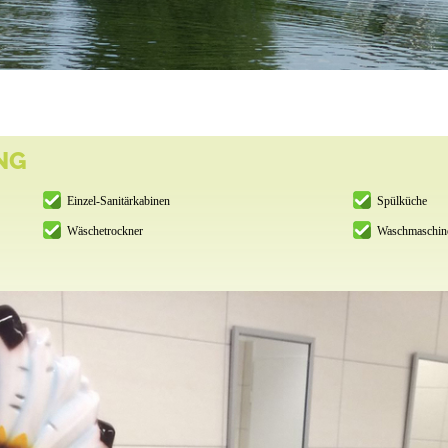
NG
Einzel-Sanitärkabinen
Spülküche
Wäschetrockner
Waschmaschin