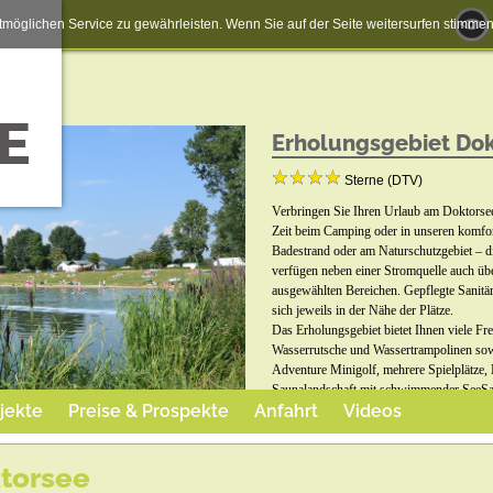
möglichen Service zu gewährleisten. Wenn Sie auf der Seite weitersurfen stimm
Erholungsgebiet Do
Sterne (DTV)
Verbringen Sie Ihren Urlaub am Doktorsee
Zeit beim Camping oder in unseren komfor
Badestrand oder am Naturschutzgebiet – 
verfügen neben einer Stromquelle auch übe
ausgewählten Bereichen. Gepflegte Sanit
sich jeweils in der Nähe der Plätze.
Das Erholungsgebiet bietet Ihnen viele Fr
Wasserrutsche und Wassertrampolinen sow
Adventure Minigolf, mehrere Spielplätze, 
Saunalandschaft mit schwimmender SeeSa
jekte
Preise & Prospekte
Anfahrt
Videos
wie „Doktorsee in Flammen“ mit spektaku
August–, abwechslungsreiche gastronomis
am Doktorsee herzlich willkommen und kö
torsee
unseren Hundeduschen abkühlen.
Weitere Informationen unter www.doktors