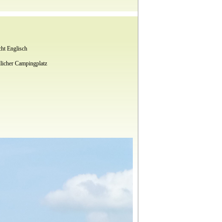
cht Englisch
licher Campingplatz