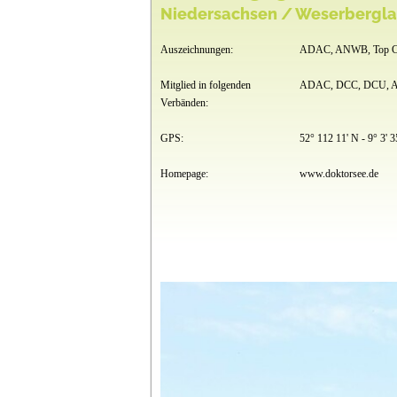
Niedersachsen / Weserbergla
Auszeichnungen:
ADAC, ANWB, Top Ca
Mitglied in folgenden
ADAC, DCC, DCU, A
Verbänden:
GPS:
52° 112 11' N - 9° 3' 3
Homepage:
www.doktorsee.de