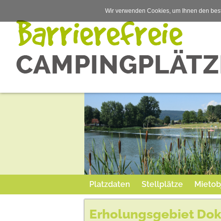
Wir verwenden Cookies, um Ihnen den best
Platzdaten
Stellplätze
Mietob
Erholungsgebiet Dok