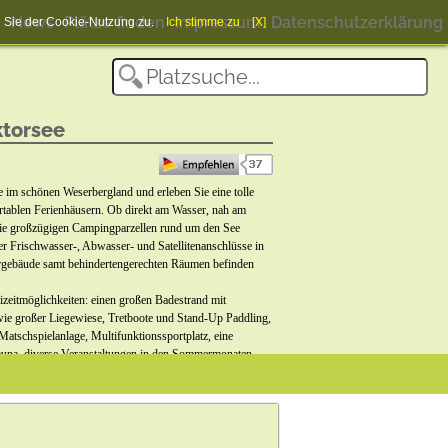
News
Plätze finden
Impressum
Datenschutzerklärung
en Sie der Cookie-Nutzung zu.
Ich stimme zu
[X]
ktorsee
 im schönen Weserbergland und erleben Sie eine tolle
tablen Ferienhäusern. Ob direkt am Wasser, nah am
die großzügigen Campingparzellen rund um den See
r Frischwasser-, Abwasser- und Satellitenanschlüsse in
ärgebäude samt behindertengerechten Räumen befinden
eizeitmöglichkeiten: einen großen Badestrand mit
ie großer Liegewiese, Tretboote und Stand-Up Paddling,
Matschspielanlage, Multifunktionssportplatz, eine
una, diverse Veranstaltungen in den Sommermonaten –
lärem Feuerwerk und das Oldtimertreffen am See Anfang
che Angebote und noch vieles mehr. Auch Hunde sind
nnen sich auf der Hundespielwiese austoben sowie in
ee.de