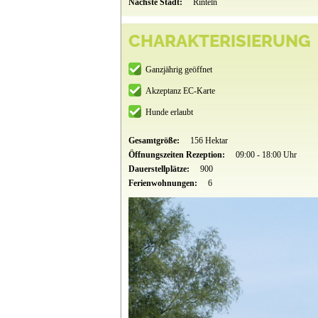
Nächste Stadt:
Rinteln
CHARAKTERISIERUNG
Ganzjährig geöffnet
Akzeptanz EC-Karte
Hunde erlaubt
Gesamtgröße:
156 Hektar
Öffnungszeiten Rezeption:
09:00 - 18:00 Uhr
Dauerstellplätze:
900
Ferienwohnungen:
6