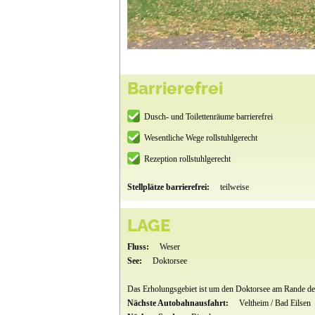
Barrierefrei
Dusch- und Toilettenräume barrierefrei
Wesentliche Wege rollstuhlgerecht
Rezeption rollstuhlgerecht
Stellplätze barrierefrei:
teilweise
LAGE
Fluss:
Weser
See:
Doktorsee
Das Erholungsgebiet ist um den Doktorsee am Rande des
Nächste Autobahnausfahrt:
Veltheim / Bad Eilsen