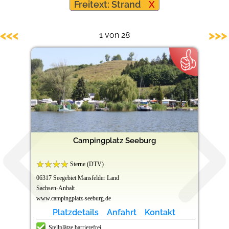
Freitext: Strand
X
Barrierefreie Campingplätze
<<<
>>>
1 von 28
Campingplatz Seeburg
Sterne (DTV)
06317 Seegebiet Mansfelder Land
Sachsen-Anhalt
www.campingplatz-seeburg.de
Platzdetails
Anfahrt
Kontakt
Stellplätze barrierefrei