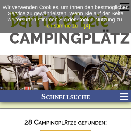
Wir verwenden Cookies, um Ihnen den bestmöglichen
Service zu gewährleisten. Wenn Sie auf der Seite
weitersurfen stimmen Sie der Cookie-Nutzung zu.
Ich stimme zu
[X]
Schnellsuche
28 Campingplätze gefunden:
Bach
Fluss
Meer
Gebirge
See
Wald/Wiesen
Stadtnah
Ganzjährig geöffnet