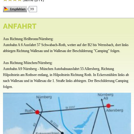
Sterne (DTV)
Anfahrt
Idyllisch zwischen Wasser, Wald und Wiesen liegt unser Camping Waldsee – in Mitten des
Fränkischen Seenlandes. Hier können Sie das ganze Jahr über den Campingurlaub
ANFAHRT
inmitten der Natur mit Komfort genießen. Neben Stellplätzen bieten wir auch Blockhütten,
Mobilheime und eine Ferienwohnung an. Aktivitäten wie Schwimmen, Stand Up Paddeln,
Aus Richtung Heilbronn/Nürnberg:
Schlauch – und Tretbootfahren, Angeln, Radfahren und Wandern sind direkt vor der
Haustür möglich. Auch den kleinen Gästen wird es mit unserer Kinderanimation (bay.
Autobahn A 6 Ausfahrt 57 Schwabach-Roth, weiter auf der B2 bis Wernsbach, dort links
Ferien) sowie durch unseren Spiel- und Bolzplatz nicht langweilig.
abbiegen Richtung Wallesau und in Wallesau der Beschilderung "Camping" folgen.
Aus Richtung München/Nürnberg:
Autobahn A9 Nürnberg - München Autobahnausfahrt 55 Allersberg, Richtung
Hilpoltstein am Rothsee entlang, in Hilpoltstein Richtung Roth. In Eckersmühlen links ab
nach Wallesau und in Wallesau die 1. Straße links abbiegen. Der Beschilderung Camping
folgen.