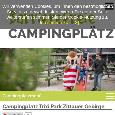
Wir verwenden Cookies, um Ihnen den bestmöglichen
Service zu gewährleisten. Wenn Sie auf der Seite
weitersurfen stimmen Sie der Cookie-Nutzung zu.
Ich stimme zu
[X]
Campingplatzmenü
Campingplatz Trixi Park Zittauer Gebirge
Platzdaten