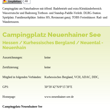
Preise & Prospekte
Campingplatz am Naturbadesee mit öffentl. Badebetrieb und extra Kleinkinderbereich.
Wasserrutsche und Badesteeg.Tretboot- und Standup-Paddle-Verleih. DLRG-Station.
Anfahrt
Spielplatz. Familienzeltplätze. Imbiss HS, Restaurant ganzj. TOBS Ferienhäuser. Rad- und
Wandertouren.
Campingplatz Neuenhainer See
Hessen / Kurhessisches Bergland / Neuental -
Neuenhain
Auszeichnungen:
keine
Zertifizierung:
keine
Mitglied in folgenden Verbänden:
Kurhessisches Bergland, VCH, ADAC, DDC,
GPS:
50°59´42"N/9°15´59"E
Homepage:
www.neuenhainer-see.de
Campingplatz Neuenhainer See