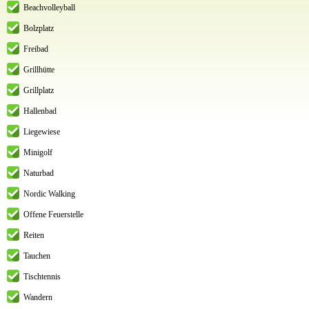
Beachvolleyball
Bolzplatz
Freibad
Grillhütte
Grillplatz
Hallenbad
Liegewiese
Minigolf
Naturbad
Nordic Walking
Offene Feuerstelle
Reiten
Tauchen
Tischtennis
Wandern