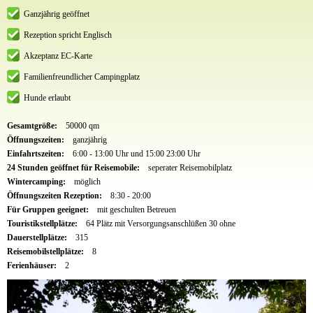
Ganzjährig geöffnet
Rezeption spricht Englisch
Akzeptanz EC-Karte
Familienfreundlicher Campingplatz
Hunde erlaubt
Gesamtgröße:
50000 qm
Öffnungszeiten:
ganzjährig
Einfahrtszeiten:
6:00 - 13:00 Uhr und 15:00 23:00 Uhr
24 Stunden geöffnet für Reisemobile:
seperater Reisemobilplatz
Wintercamping:
möglich
Öffnungszeiten Rezeption:
8:30 - 20:00
Für Gruppen geeignet:
mit geschulten Betreuen
Touristikstellplätze:
64 Plätz mit Versorgungsanschlüßen 30 ohne
Dauerstellplätze:
315
Reisemobilstellplätze:
8
Ferienhäuser:
2