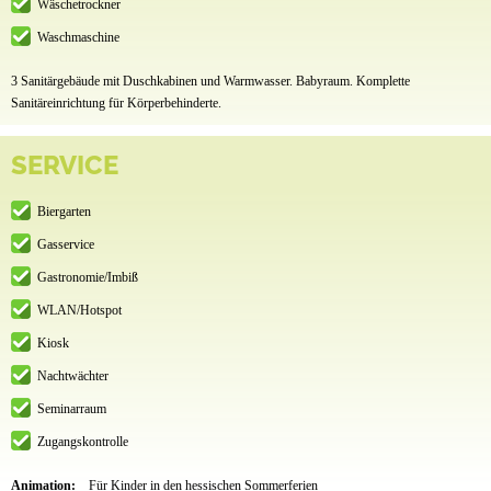
Wäschetrockner
Waschmaschine
3 Sanitärgebäude mit Duschkabinen und Warmwasser. Babyraum. Komplette
Sanitäreinrichtung für Körperbehinderte.
SERVICE
Biergarten
Gasservice
Gastronomie/Imbiß
WLAN/Hotspot
Kiosk
Nachtwächter
Seminarraum
Zugangskontrolle
Animation:
Für Kinder in den hessischen Sommerferien