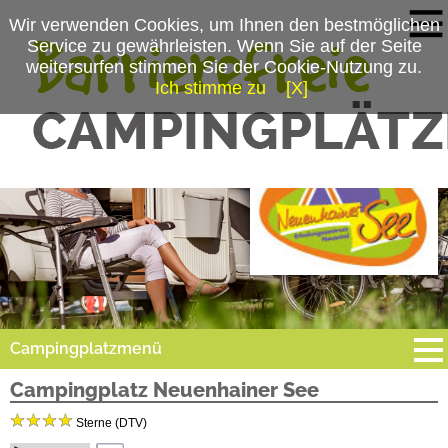
Wir verwenden Cookies, um Ihnen den bestmöglichen
Service zu gewährleisten. Wenn Sie auf der Seite
weitersurfen stimmen Sie der Cookie-Nutzung zu.
Ich stimme zu
[X]
Campingplatzmenü
Campingplatz Neuenhainer See
Platzdaten
Sterne (DTV)
Stellplätze