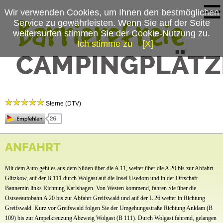
Wir verwenden Cookies, um Ihnen den bestmöglichen
Service zu gewährleisten. Wenn Sie auf der Seite
weitersurfen stimmen Sie der Cookie-Nutzung zu.
Ich stimme zu
[X]
Campingplatzmenü
Dünencamp Karlshagen
Platzdaten
Sterne (DTV)
Stellplätze
Preise & Prospekte
Der Urlaub mit der ganzen Familie wird im 5-Sterne-Dünencamp in Karlshagen zu einem
ganz besonderen Erlebnis. Hier haben junge Camperfamilien und anspruchsvolle
ANFAHRT
Anfahrt
Traditionscamper eine ganze Menge Spaß. Der Campingplatz erstreckt sich ca. 1 km
entlang der Ostseeküste, unmittelbar hinter den Dünen. Hier kennt der Wecker nur eine
Mit dem Auto geht es aus dem Süden über die A 11, weiter über die A 20 bis zur Abfahrt
Melodie: Das Meeresrauschen.
Gützkow, auf der B 111 durch Wolgast auf die Insel Usedom und in der Ortschaft
Bannemin links Richtung Karlshagen. Von Westen kommend, fahren Sie über die
Ostseeautobahn A 20 bis zur Abfahrt Greifswald und auf der L 26 weiter in Richtung
Greifswald. Kurz vor Greifswald folgen Sie der Umgehungsstraße Richtung Anklam (B
109) bis zur Ampelkreuzung Abzweig Wolgast (B 111). Durch Wolgast fahrend, gelangen