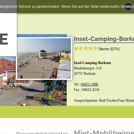
möglichen Service zu gewährleisten. Wenn Sie auf der Seite weitersurfen stimm
Insel-Camping-Bor
Sterne (DTV)
Insel-Camping-Borkum
Hindenburgstr. 114
26757 Borkum
Tel.:
04922-1088
Fax.: 04922-4234
Ansprechpartner: Rolf Fischer/Frau Mund
Miet-Mobilheim