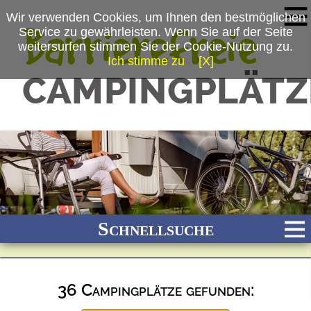
Wir verwenden Cookies, um Ihnen den bestmöglichen
Service zu gewährleisten. Wenn Sie auf der Seite
weitersurfen stimmen Sie der Cookie-Nutzung zu.
Ich stimme zu
[X]
Schnellsuche
36 Campingplätze gefunden:
Bach
Fluss
Meer
Gebirge
See
Wald/Wiesen
Stadtnah
Ganzjährig geöffnet