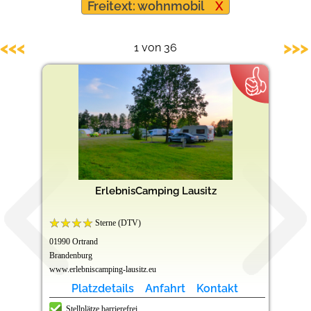
Freitext: wohnmobil
X
Barrierefreie Campingplätze
<<<
>>>
1 von 36
ErlebnisCamping Lausitz
Sterne (DTV)
01990 Ortrand
Brandenburg
www.erlebniscamping-lausitz.eu
Platzdetails
Anfahrt
Kontakt
Stellplätze barrierefrei