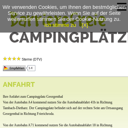
Wir verwenden Cookies, um Ihnen den bestmöglichen
Service zu gewährleisten. Wenn Sie auf der Seite
weitersurfen stimmen Sie der Cookie-Nutzung zu.
Ich stimme zu
[X]
Campingplatzmenü
Campingplatz Georgenthal
Platzdaten
Sterne (DTV)
Anfahrt
Campingplatz Georgenthal
ANFAHRT
Forsthaus am Steiger 2
Georgenthal
Ihre Anfahrt zum Campingplatz Georgenthal
99887 Georgenthal
Von der Autobahn A4 kommend nutzen Sie die Autobahnabfahrt 41b in Richtung
Tel.:
036253-469936
Tambach-Dietharz. Der Campingplatz befindet sich auf der rechten Seite am Ortsausgang
Georgenthal in Richtung Frierichroda.
Ansprechpartner: Familie Heiter/Nicole Heiter
Von der Autobahn A71 kommend nutzen Sie die Autobahnabfahrt 18 in Richtung