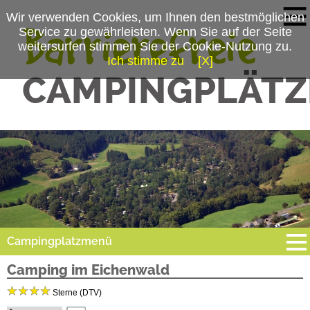
Wir verwenden Cookies, um Ihnen den bestmöglichen
Service zu gewährleisten. Wenn Sie auf der Seite
weitersurfen stimmen Sie der Cookie-Nutzung zu.
Ich stimme zu
[X]
Campingplatzmenü
Camping im Eichenwald
Platzdaten
Sterne (DTV)
Stellplätze