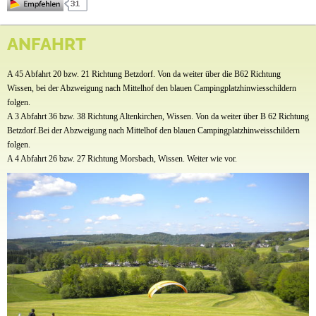
Preise & Prospekte
Camping Im Eichenwald
ANFAHRT
Anfahrt
Inmitten eines alten Eichen- und Buchenwaldes, umgeben von Wiesen und Auen, liegt der
Campingplatz Im Eichenwald. Die über 150 Jahre alten Bäume verleihen dem Platz eine
A 45 Abfahrt 20 bzw. 21 Richtung Betzdorf. Von da weiter über die B62 Richtung
besondere, parkähnliche Atmosphäre. Sie bieten ein einmaliges Ambiente, strahlen Ruhe
aus und geben Ihnen bei Bedarf etwas Schutz vor der Sonne.
Wissen, bei der Abzweigung nach Mittelhof den blauen Campingplatzhinwiesschildern
folgen.
Unser Campingplatz ist ganzjährig geöffnet und zeichnet sich durch eine komfortable
A 3 Abfahrt 36 bzw. 38 Richtung Altenkirchen, Wissen. Von da weiter über B 62 Richtung
Ausstattung und großzügige Stellplätze aus. Bei längeren Aufenthalten bieten wir ihnen
Betzdorf.Bei der Abzweigung nach Mittelhof den blauen Campingplatzhinweisschildern
große separate Einzelparzellen an. Gruppen stellen wir die Grillhütte und einen weiteren
folgen.
Gruppenraum für gemeinsame Aktivitäten zur Verfügung.
A 4 Abfahrt 26 bzw. 27 Richtung Morsbach, Wissen. Weiter wie vor.