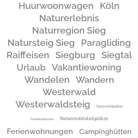
Huurwoonwagen
Köln
Naturerlebnis
Naturregion Sieg
Natursteig Sieg
Paragliding
Raiffeisen
Siegburg
Siegtal
Urlaub
Vakantiewoning
Wandelen
Wandern
Westerwald
Westerwaldsteig
Dauerstellplätze
Reisemobilstellplätze
Touristikstellplätze
Ferienwohnungen
Campinghütten