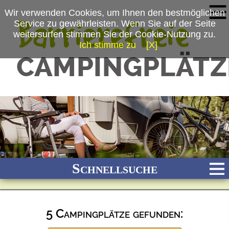
Wir verwenden Cookies, um Ihnen den bestmöglichen
Service zu gewährleisten. Wenn Sie auf der Seite
weitersurfen stimmen Sie der Cookie-Nutzung zu.
Ich stimme zu
[X]
Schnellsuche
5 Campingplätze gefunden:
Bach
Fluss
Meer
Gebirge
See
Wald/Wiesen
Stadtnah
Ganzjährig geöffnet