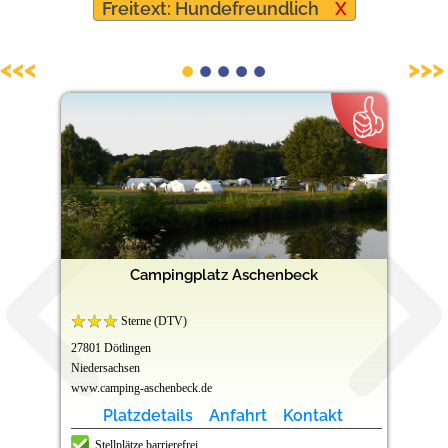
Freitext: Hundefreundlich
X
Barrierefreie Campingplätze
<<<
>>>
Campingplatz Aschenbeck
Sterne (DTV)
27801 Dötlingen
Niedersachsen
www.camping-aschenbeck.de
Platzdetails
Anfahrt
Kontakt
Stellplätze barrierefrei