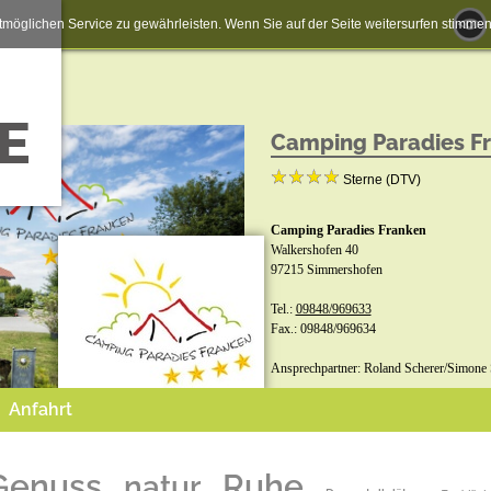
möglichen Service zu gewährleisten. Wenn Sie auf der Seite weitersurfen stimm
Camping Paradies F
Sterne (DTV)
Camping Paradies Franken
Walkershofen 40
97215 Simmershofen
Tel.:
09848/969633
Fax.: 09848/969634
Ansprechpartner: Roland Scherer/Simone 
Anfahrt
Buchungsformular:
www.camping-paradies-franken.de
Jetzt buchen
Genuss
Ruhe
natur