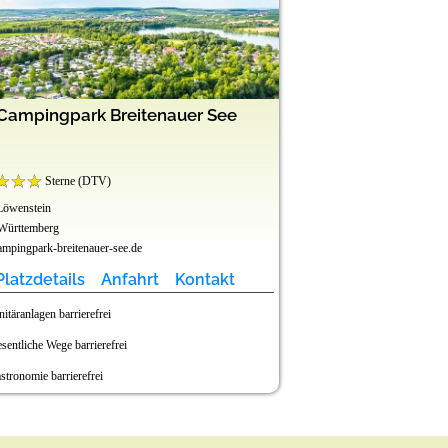
Campingpark Breitenauer See
Camping Re
Sterne (DTV)
Sterne (
Löwenstein
83471 Berchtesgaden
Württemberg
Bayern
pingpark-breitenauer-see.de
www.allweglehen.de
Platzdetails
Anfahrt
Kontakt
Platzdetails
nitäranlagen barrierefrei
Stellplätze barrierefrei
sentliche Wege barrierefrei
Sanitäranlagen barrier
stronomie barrierefrei
Wesentliche Wege barr