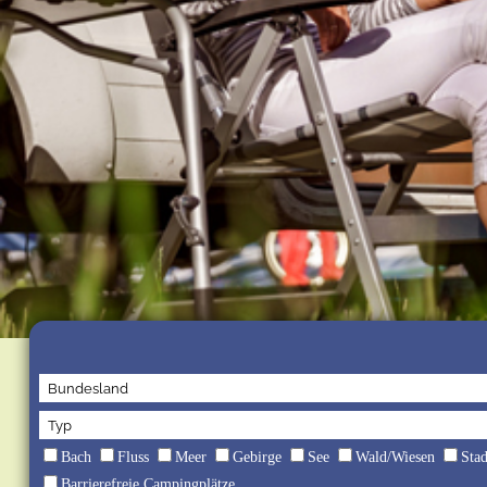
Bach
Fluss
Meer
Gebirge
See
Wald/Wiesen
Sta
Barrierefreie Campingplätze