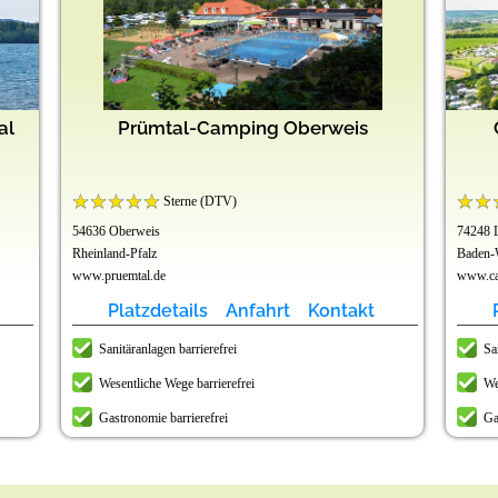
al
Prümtal-Camping Oberweis
Sterne (DTV)
54636 Oberweis
74248 
Rheinland-Pfalz
Baden-
www.pruemtal.de
www.cam
Platzdetails
Anfahrt
Kontakt
Sanitäranlagen barrierefrei
Sa
Wesentliche Wege barrierefrei
We
Gastronomie barrierefrei
Ga