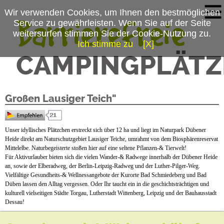
Wir verwenden Cookies, um Ihnen den bestmöglichen
Service zu gewährleisten. Wenn Sie auf der Seite
weitersurfen stimmen Sie der Cookie-Nutzung zu.
Ich stimme zu
[X]
Campingplatzmenü
Campingpark & Wohnmobilhafen "Am
Platzdaten
Großen Lausiger Teich"
Stellplätze
Mietobjekte
Unser idyllisches Plätzchen erstreckt sich über 12 ha und liegt im Naturpark Dübener
Heide direkt am Naturschutzgebiet Lausiger Teiche, umrahmt von dem Biosphärenreservat
Preise & Prospekte
Mittelelbe. Naturbegeisterte stoßen hier auf eine seltene Pflanzen-& Tierwelt!
Für Aktivurlauber bieten sich die vielen Wander-& Radwege innerhalb der Dübener Heide
Anfahrt
an, sowie der Elberadweg, der Berlin-Leipzig-Radweg und der Luther-Pilger-Weg.
Vielfältige Gesundheits-& Wellnessangebote der Kurorte Bad Schmiedeberg und Bad
Düben lassen den Alltag vergessen. Oder Ihr taucht ein in die geschichtsträchtigen und
News
kulturell vielseitigen Städte Torgau, Lutherstadt Wittenberg, Leipzig und der Bauhausstadt
Dessau!