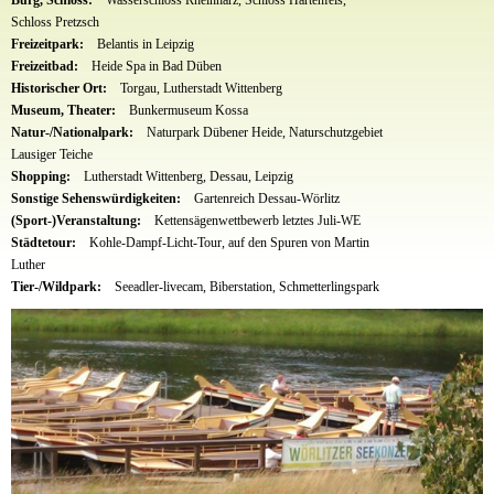
Schloss Pretzsch
Freizeitpark:
Belantis in Leipzig
Freizeitbad:
Heide Spa in Bad Düben
Historischer Ort:
Torgau, Lutherstadt Wittenberg
Museum, Theater:
Bunkermuseum Kossa
Natur-/Nationalpark:
Naturpark Dübener Heide, Naturschutzgebiet
Lausiger Teiche
Shopping:
Lutherstadt Wittenberg, Dessau, Leipzig
Sonstige Sehenswürdigkeiten:
Gartenreich Dessau-Wörlitz
(Sport-)Veranstaltung:
Kettensägenwettbewerb letztes Juli-WE
Städtetour:
Kohle-Dampf-Licht-Tour, auf den Spuren von Martin
Luther
Tier-/Wildpark:
Seeadler-livecam, Biberstation, Schmetterlingspark