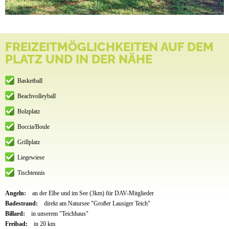
FREIZEITMÖGLICHKEITEN AUF DEM
PLATZ UND IN DER NÄHE
Basketball
Beachvolleyball
Bolzplatz
Boccia/Boule
Grillplatz
Liegewiese
Tischtennis
Angeln:
an der Elbe und im See (3km) für DAV-Mitglieder
Badestrand:
direkt am Natursee "Großer Lausiger Teich"
Billard:
in unserem "Teichhaus"
Freibad:
in 20 km