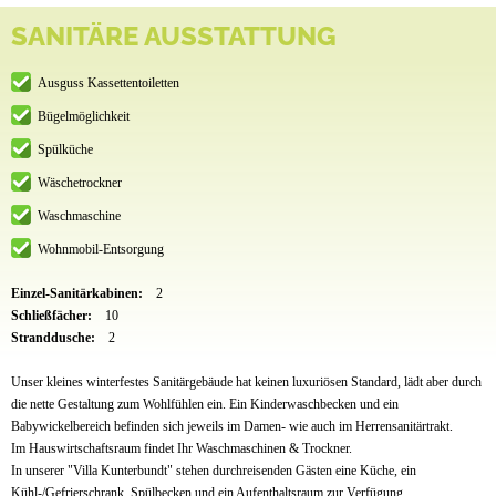
SANITÄRE AUSSTATTUNG
Ausguss Kassettentoiletten
Bügelmöglichkeit
Spülküche
Wäschetrockner
Waschmaschine
Wohnmobil-Entsorgung
Einzel-Sanitärkabinen:
2
Schließfächer:
10
Stranddusche:
2
Unser kleines winterfestes Sanitärgebäude hat keinen luxuriösen Standard, lädt aber durch
die nette Gestaltung zum Wohlfühlen ein. Ein Kinderwaschbecken und ein
Babywickelbereich befinden sich jeweils im Damen- wie auch im Herrensanitärtrakt.
Im Hauswirtschaftsraum findet Ihr Waschmaschinen & Trockner.
In unserer "Villa Kunterbundt" stehen durchreisenden Gästen eine Küche, ein
Kühl-/Gefrierschrank, Spülbecken und ein Aufenthaltsraum zur Verfügung.