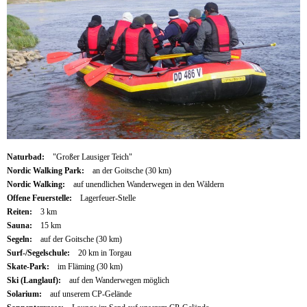
Naturbad:
"Großer Lausiger Teich"
Nordic Walking Park:
an der Goitsche (30 km)
Nordic Walking:
auf unendlichen Wanderwegen in den Wäldern
Offene Feuerstelle:
Lagerfeuer-Stelle
Reiten:
3 km
Sauna:
15 km
Segeln:
auf der Goitsche (30 km)
Surf-/Segelschule:
20 km in Torgau
Skate-Park:
im Fläming (30 km)
Ski (Langlauf):
auf den Wanderwegen möglich
Solarium:
auf unserem CP-Gelände