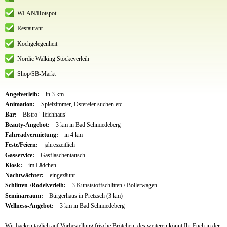
WLAN/Hotspot
Restaurant
Kochgelegenheit
Nordic Walking Stöckeverleih
Shop/SB-Markt
Angelverleih:
in 3 km
Animation:
Spielzimmer, Ostereier suchen etc.
Bar:
Bistro "Teichhaus"
Beauty-Angebot:
3 km in Bad Schmiedeberg
Fahrradvermietung:
in 4 km
Feste/Feiern:
jahreszeitlich
Gasservice:
Gasflaschentausch
Kiosk:
im Lädchen
Nachtwächter:
eingezäunt
Schlitten-/Rodelverleih:
3 Kunststoffschlitten / Bollerwagen
Seminarraum:
Bürgerhaus in Pretzsch (3 km)
Wellness-Angebot:
3 km in Bad Schmiedeberg
Wir backen täglich auf Vorbestellung frische Brötchen, des weiteren könnt Ihr Euch in der