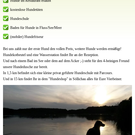
Hunde im Restaurant erlaubt
kostenlose Hundetüten
Hundeschule
Baden für Hunde in Fluss/See/Meer
(mobiler) Hundefriseur
Bei uns zahlt nur der erste Hund den vollen Preis, weitere Hunde werden ermäßigt!
Hundekotbeutel und eine Wasserstation findet Ihr an der Rezeption.
Und nach einem Bad im See oder dem auf dem Acker ;-) steht für den 4-beinigen Freund
unsere Hundedusche zur bereit.
In 1,5 km befindet sich eine kleine privat geführte Hundeschule mit Parcours.
Und in 15 km findet Ihr in dem "Hundeshop" in Söllichau alles für Eure Vierbeiner.