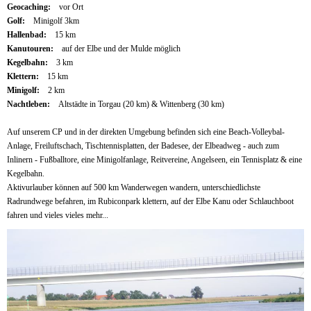
Geocaching:
vor Ort
Golf:
Minigolf 3km
Hallenbad:
15 km
Kanutouren:
auf der Elbe und der Mulde möglich
Kegelbahn:
3 km
Klettern:
15 km
Minigolf:
2 km
Nachtleben:
Altstädte in Torgau (20 km) & Wittenberg (30 km)
Auf unserem CP und in der direkten Umgebung befinden sich eine Beach-Volleybal-
Anlage, Freiluftschach, Tischtennisplatten, der Badesee, der Elbeadweg - auch zum
Inlinern - Fußballtore, eine Minigolfanlage, Reitvereine, Angelseen, ein Tennisplatz & eine
Kegelbahn.
Aktivurlauber können auf 500 km Wanderwegen wandern, unterschiedlichste
Radrundwege befahren, im Rubiconpark klettern, auf der Elbe Kanu oder Schlauchboot
fahren und vieles vieles mehr...