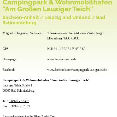
Campingpark & Wohnmobilhafen
"Am Großen Lausiger Teich"
Sachsen-Anhalt / Leipzig und Umland / Bad
Schmiedeberg
Mitglied in folgenden Verbänden:
Tourismusregion Anhalt-Dessau-Wittenberg /
Elberadweg / ECC / DCC
GPS:
N 51° 41' 12.3'' E 12° 48' 2.8''
Homepage:
www.lausiger-teiche.de
Facebook:
www.facebook.com/campingpark.lausiger.teiche
Campingpark & Wohnmobilhafen "Am Großen Lausiger Teich"
Lausiger-Teich-Straße 1
06905 Bad Schmiedeberg
Tel.:
034926 - 57 475
Fax.: 034926 - 57 574
Ansprechpartner: Sandra Plato/André Otto