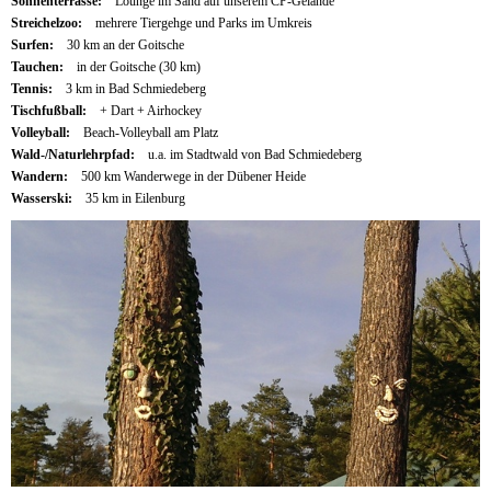
Sonnenterrasse:
Lounge im Sand auf unserem CP-Gelände
Streichelzoo:
mehrere Tiergehge und Parks im Umkreis
Surfen:
30 km an der Goitsche
Tauchen:
in der Goitsche (30 km)
Tennis:
3 km in Bad Schmiedeberg
Tischfußball:
+ Dart + Airhockey
Volleyball:
Beach-Volleyball am Platz
Wald-/Naturlehrpfad:
u.a. im Stadtwald von Bad Schmiedeberg
Wandern:
500 km Wanderwege in der Dübener Heide
Wasserski:
35 km in Eilenburg