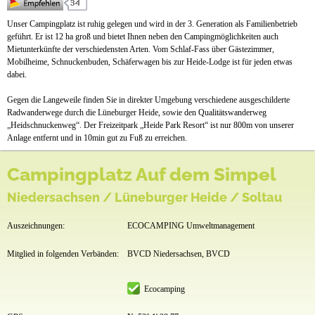
Mietobjekte
Unser Campingplatz ist ruhig gelegen und wird in der 3. Generation als Familienbetrieb
geführt. Er ist 12 ha groß und bietet Ihnen neben den Campingmöglichkeiten auch
Preise & Prospekte
Mietunterkünfte der verschiedensten Arten. Vom Schlaf-Fass über Gästezimmer,
Mobilheime, Schnuckenbuden, Schäferwagen bis zur Heide-Lodge ist für jeden etwas
Anfahrt
dabei.
Videos
Gegen die Langeweile finden Sie in direkter Umgebung verschiedene ausgeschilderte
Radwanderwege durch die Lüneburger Heide, sowie den Qualitätswanderweg
News
„Heidschnuckenweg“. Der Freizeitpark „Heide Park Resort“ ist nur 800m von unserer
Anlage entfernt und in 10min gut zu Fuß zu erreichen.
Campingplatz Auf dem Simpel
Niedersachsen / Lüneburger Heide / Soltau
Auszeichnungen:
ECOCAMPING Umweltmanagement
Mitglied in folgenden Verbänden:
BVCD Niedersachsen, BVCD
Ecocamping