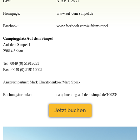
GPS:
N: 53° 1' 28.77
Homepage:
www.auf-dem-simpel.de
Facebook:
www.facebook.com/aufdemsimpel
Campingplatz Auf dem Simpel
Auf dem Simpel 1
29614 Soltau
Tel.:
0049 (0) 51913651
Fax.: 0049 (0) 519116095
Ansprechpartner: Mark Charitonenkow/Marc Speck
Buchungsformular:
campbuchung.auf-dem-simpel.de/10023/
Jetzt buchen