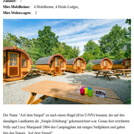
Zimmer:
7
Miet-Mobilheime:
4 Mobilheime, 4 Heide-Lodges,
Miet-Wohnwagen:
2
Der Name "Auf dem Simpel" ist nach einem Hügel (81m Ü/NN) benannt, der auf den
damaligen Landkarten als „Simple-Erhöhung“ gekennzeichnet war. Genau dort errichteten
Willy und Lissy Marquardt 1964 den Campingplatz mit einigen Stellplätzen und gaben
ihm den Namen „Auf dem Simpel“.