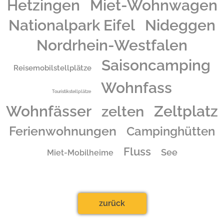
Hetzingen
Miet-Wohnwagen
Nationalpark Eifel
Nideggen
Nordrhein-Westfalen
Saisoncamping
Reisemobilstellplätze
Wohnfass
Touristikstellplätze
Wohnfässer
Zeltplatz
zelten
Ferienwohnungen
Campinghütten
Fluss
See
Miet-Mobilheime
zurück