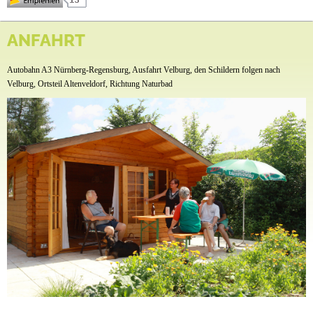
Anfahrt
Camping Am Hauenstein
ANFAHRT
Seestrasse 9-11
Altenveldorf
Autobahn A3 Nürnberg-Regensburg, Ausfahrt Velburg, den Schildern folgen nach
92355 Velburg
Velburg, Ortsteil Altenveldorf, Richtung Naturbad
Tel.:
09182 454
Fax.: 09182 902251
Ansprechpartner: Monika Schmidt