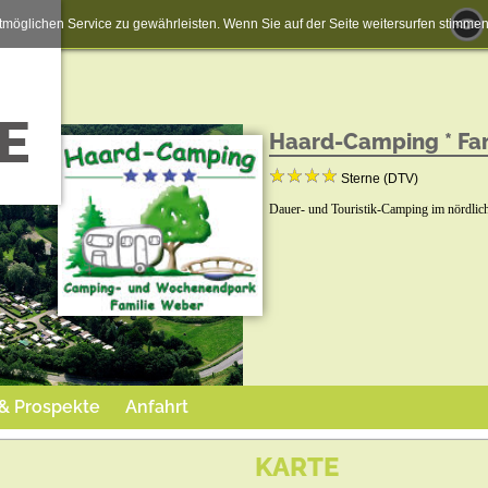
möglichen Service zu gewährleisten. Wenn Sie auf der Seite weitersurfen stimm
Haard-Camping * Fa
Sterne (DTV)
Dauer- und Touristik-Camping im nördlic
 & Prospekte
Anfahrt
KARTE