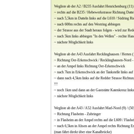
Wegliste ab der A2 / B235 Ausfahrt Henrichenburg (11)
~ rechts auf die B235 / Hebewerkstrasse Richtung Datte
~ nach 5,5km in Datteln links auf die L610 / Südring 
~ nach 600m rechts auf den Westring abbiegen
~ der Strasse aus der Stadt heraus folgen - wird zur Red
~ nach 5km links abbiegen "In den Wellen" - rechte Hand
~ nächste Möglichkeit links
Wegliste ab der A43 Ausfahrt Recklinghausen / Herten (
~ Richtung Oer-Erkenschwick / Recklinghausen-Nord -
~ an der Ampel links Richtung Oer-Erkenschwick
~ nach 7km in Erkenschwick an der Tankstelle links auf
~ dann nach 4,5km links auf die Redder Strasse Richtun
!!!
~ noch 1km und dann an der Gaststätte Katenkreuz links
~ nächste Möglichkeit links
Wegliste ab der A43 / A52 Ausfahrt Marl-Nord (9) / (50
~ Richtung Flasheim - Zubringer
~ in Flasheim an der Ampel rechts auf die L609 / Flash
~ nach 6,5km in Ahsen an der Ampel rechts Richtung Er
(man fährt direkt über eine Kanalbrücke)