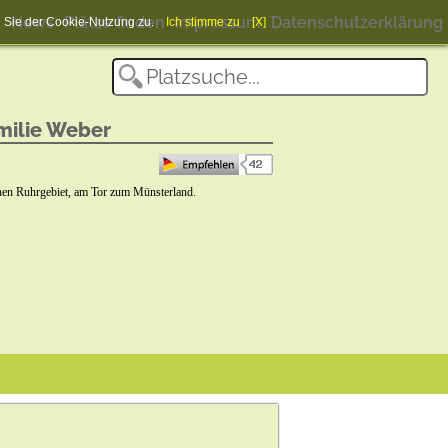
News
Plätze finden
Impressum
Datenschutzerklärung
en Sie der Cookie-Nutzung zu.
Ich stimme zu
[X]
milie Weber
hen Ruhrgebiet, am Tor zum Münsterland.