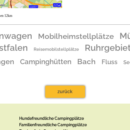
sen 12km
hnwagen
Mü
Mobilheimstellplätze
stfalen
Ruhrgebie
Reisemobilstellplätze
Bach
ngen
Campinghütten
Fluss
Se
zurück
Hundefreundliche Campingplätze
Familienfreundliche Campingplätze