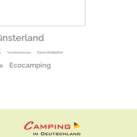
nsterland
t
Dauerstellplätze
Touristikstellplätze
Ecocamping
e