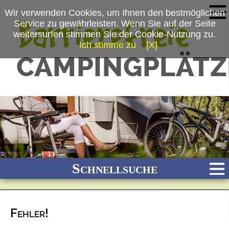
Wir verwenden Cookies, um Ihnen den bestmöglichen
Service zu gewährleisten. Wenn Sie auf der Seite
weitersurfen stimmen Sie der Cookie-Nutzung zu.
Ich stimme zu
[X]
Schnellsuche
Fehler!
Bach
Fluss
Meer
Gebirge
See
Wald/Wiesen
Stadtnah
Ganzjährig geöffnet