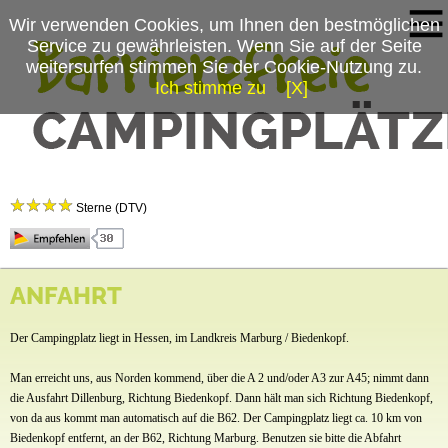
Wir verwenden Cookies, um Ihnen den bestmöglichen
Service zu gewährleisten. Wenn Sie auf der Seite
weitersurfen stimmen Sie der Cookie-Nutzung zu.
Ich stimme zu
[X]
Campingplatzmenü
Campingplatz Auenland
Platzdaten
Sterne (DTV)
Anfahrt
News
Campingplatz Auenland
ANFAHRT
Zum Dammhammer 2
35094 Lahntal-Brungershausen
Der Campingplatz liegt in Hessen, im Landkreis Marburg / Biedenkopf.
Tel.:
06420-7172
Fax.: 06420-822846
Man erreicht uns, aus Norden kommend, über die A 2 und/oder A3 zur A45; nimmt dann
die Ausfahrt Dillenburg, Richtung Biedenkopf. Dann hält man sich Richtung Biedenkopf,
Ansprechpartner: Nicole Ekkerink & Axel Posthumus
von da aus kommt man automatisch auf die B62. Der Campingplatz liegt ca. 10 km von
Biedenkopf entfernt, an der B62, Richtung Marburg. Benutzen sie bitte die Abfahrt