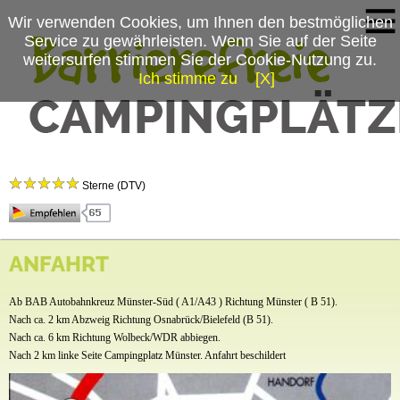
Wir verwenden Cookies, um Ihnen den bestmöglichen
Service zu gewährleisten. Wenn Sie auf der Seite
weitersurfen stimmen Sie der Cookie-Nutzung zu.
Ich stimme zu
[X]
Campingplatzmenü
Campingplatz Münster
Platzdaten
Sterne (DTV)
Stellplätze
Mietobjekte
Stadtnah und doch im Grünen,
Münster entdecken mit dem Wohlfülfaktor.
ANFAHRT
Preise & Prospekte
Anfahrt
Ab BAB Autobahnkreuz Münster-Süd ( A1/A43 ) Richtung Münster ( B 51).
Nach ca. 2 km Abzweig Richtung Osnabrück/Bielefeld (B 51).
News
Nach ca. 6 km Richtung Wolbeck/WDR abbiegen.
Nach 2 km linke Seite Campingplatz Münster. Anfahrt beschildert