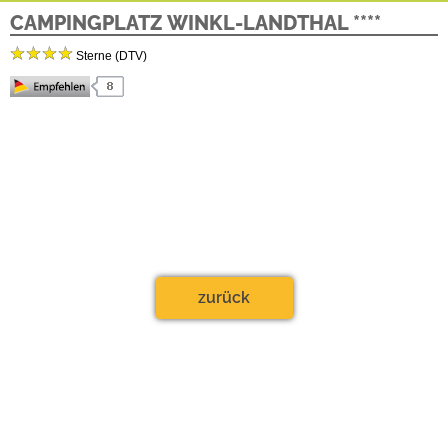
CAMPINGPLATZ WINKL-LANDTHAL ****
Sterne (DTV)
CAMPINGPLATZ WINKL-LANDTHAL ****
Klaushäuslweg 7
im Nationalpark Berchtesgaden
83483 Bischofwiesen
Tel.:
08652- 8164
Ansprechpartner: Jasmin Praß
zurück