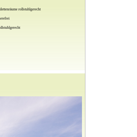
lettenräume rollstuhlgerecht
erefrei
llstuhlgerecht