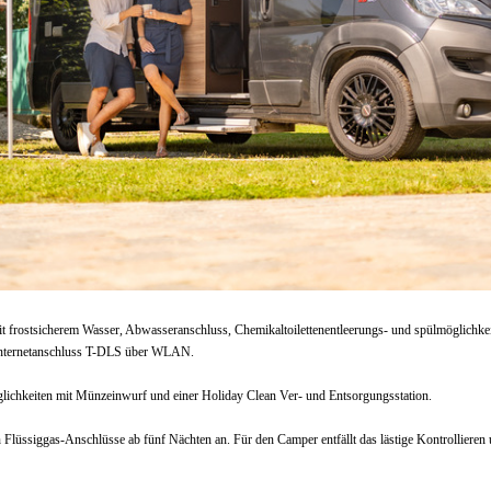
t mit frostsicherem Wasser, Abwasseranschluss, Chemikaltoilettenentleerungs- und spülmöglich
 Internetanschluss T-DLS über WLAN.
lichkeiten mit Münzeinwurf und einer Holiday Clean Ver- und Entsorgungsstation.
n Flüssiggas-Anschlüsse ab fünf Nächten an. Für den Camper entfällt das lästige Kontrollieren