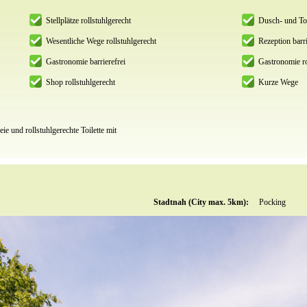
Stellplätze rollstuhlgerecht
Dusch- und Toi
Wesentliche Wege rollstuhlgerecht
Rezeption barri
Gastronomie barrierefrei
Gastronomie ro
Shop rollstuhlgerecht
Kurze Wege
eie und rollstuhlgerechte Toilette mit
Stadtnah (City max. 5km):
Pocking