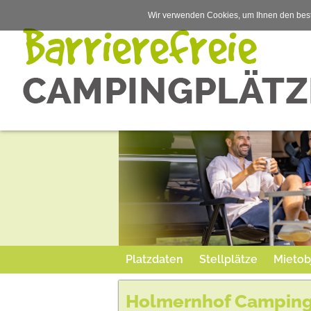
Wir verwenden Cookies, um Ihnen den best
Platzdaten
Stellplätze
Mietob
Holmernhof Camping 