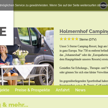
möglichen Service zu gewährleisten. Wenn Sie auf der Seite weitersurfen stimm
Holmernhof Camping
Sterne (DTV)
Unser 5-Sterne Camping-Resort, liegt am
in ganz Europa. Nur 750 m entfernt befin
das „Johannesbad“ oder die „Europatherme
dem Hauptgebäude unseres Resorts) errei
Genießen Sie Erholungs-, Therapie- und W
oder gönnen Sie sich eine kleine Verwöhn
Im gegenüberliegenden Sportfreibad haben
Sportangebot, wie z. B. Tennis, Golf rund
jekte
Preise & Prospekte
Anfahrt
News
Der urige Biergarten „Seinerzeit“ lädt mit
& mehr...