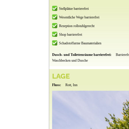
Stellplätze barrierefrei
Wesentliche Wege barrierefrei
Rezeption rollstuhlgerecht
Shop barrierefrei
Schadstoffarme Baumaterialien
Dusch- und Toilettenräume barrierefrei:
Barrierefr
Waschbecken und Dusche
LAGE
Fluss:
Rott, Inn