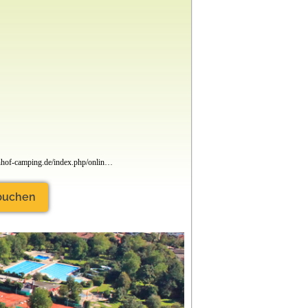
www.holmernhof-camping.de/index.php/onlinebuchung
 buchen