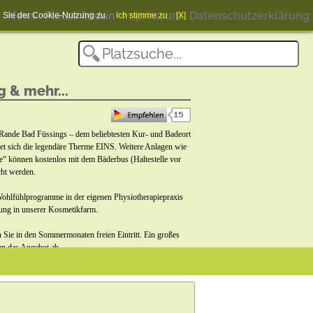
News
Plätze finden
Impressum
Datenschutzerklärung
en Sie der Cookie-Nutzung zu.
Ich stimme zu
[X]
 & mehr...
 Rande Bad Füssings – dem beliebtesten Kur- und Badeort
det sich die legendäre Therme EINS. Weitere Anlagen wie
“ können kostenlos mit dem Bäderbus (Haltestelle vor
cht werden.
ohlfühlprogramme in der eigenen Physiotherapiepraxis
ung in unserer Kosmetikfarm.
 Sie in den Sommermonaten freien Eintritt. Ein großes
en das Angebot ab.
 deftigen Brotzeiten zum Verweilen ein.