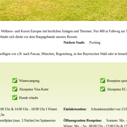
Wellness- und Kurort Europas mit herrlichen Anlagen und Thermen. Nur 400 m Fußweg zur 
efindet sich direkt vor dem Hauptgebäude unseres Resorts.
Nächste Stadt:
Pocking
Ausflügen wie z.B. nach Passau, München, Regensburg, in den Bayerischen Wald oder in benachb
Wintercamping
Rezeption spri
Akzeptanz Visa-Karte
Akzeptanz EC-
Hunde erlaubt
:00 Uhr & 14:00 Uhr - 18:00 Uhr I Winter:
Einfahrtszeiten:
Schrankenzufahrt von 13:
 Uhr
tellplatz (max. 3 Nächte) bei Spätanreise
Öffnungszeiten Rezeption:
Sommer: Mo. - 
Winter: Mo. - So.: 08:00 Uhr - 13:00 Uhr & 1