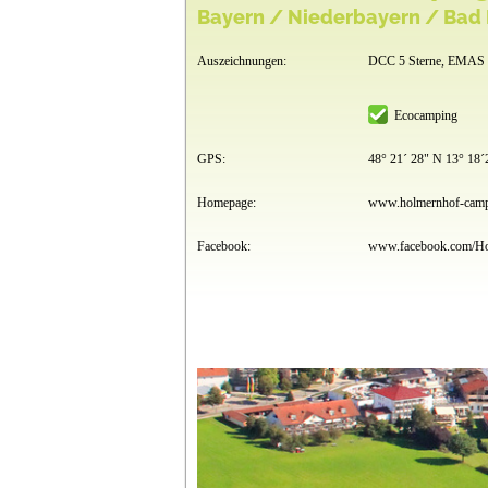
Bayern / Niederbayern / Bad 
Auszeichnungen:
DCC 5 Sterne, EMAS
Ecocamping
GPS:
48° 21´ 28" N 13° 18´
Homepage:
www.holmernhof-camp
Facebook: