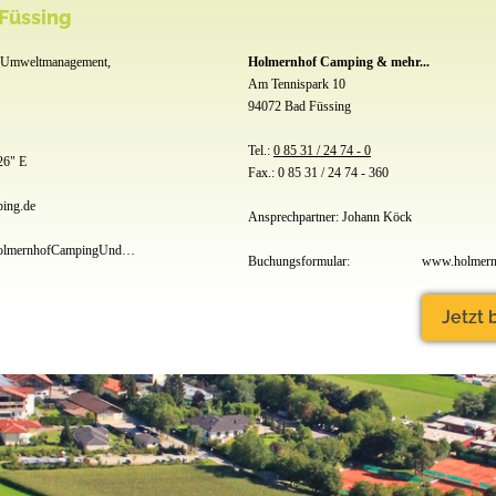
Füssing
 Umweltmanagement,
Holmernhof Camping & mehr...
Am Tennispark 10
94072 Bad Füssing
Tel.:
0 85 31 / 24 74 - 0
26" E
Fax.: 0 85 31 / 24 74 - 360
ing.de
Ansprechpartner: Johann Köck
www.facebook.com/HolmernhofCampingUndMehr/
Buchungsformular:
Jetzt