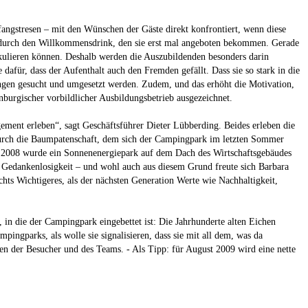
fangstresen – mit den Wünschen der Gäste direkt konfrontiert, wenn diese
g durch den Willkommensdrink, den sie erst mal angeboten bekommen. Gerade
tikulieren können. Deshalb werden die Auszubildenden besonders darin
dafür, dass der Aufenthalt auch den Fremden gefällt. Dass sie so stark in die
ngen gesucht und umgesetzt werden. Zudem, und das erhöht die Motivation,
burgischer vorbildlicher Ausbildungsbetrieb ausgezeichnet.
ement erleben“, sagt Geschäftsführer Dieter Lübberding. Beides erleben die
. Durch die Baumpatenschaft, dem sich der Campingpark im letzten Sommer
 2008 wurde ein Sonnenenergiepark auf dem Dach des Wirtschaftsgebäudes
ete Gedankenlosigkeit – und wohl auch aus diesem Grund freute sich Barbara
ts Wichtigeres, als der nächsten Generation Werte wie Nachhaltigkeit,
 in die der Campingpark eingebettet ist: Die Jahrhunderte alten Eichen
ingparks, als wolle sie signalisieren, dass sie mit all dem, was da
en der Besucher und des Teams. - Als Tipp: für August 2009 wird eine nette