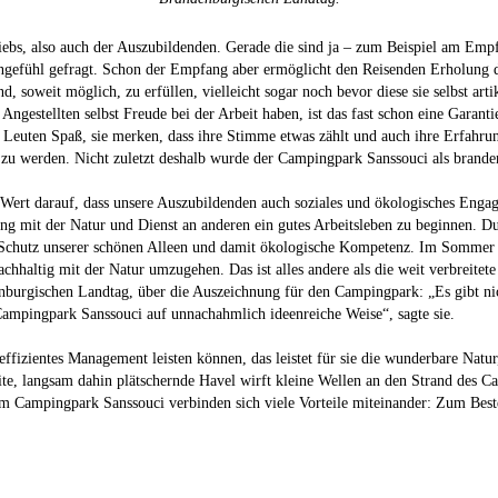
riebs, also auch der Auszubildenden. Gerade die sind ja – zum Beispiel am Emp
zengefühl gefragt. Schon der Empfang aber ermöglicht den Reisenden Erholun
 soweit möglich, zu erfüllen, vielleicht sogar noch bevor diese sie selbst ar
estellten selbst Freude bei der Arbeit haben, ist das fast schon eine Garantie 
Leuten Spaß, sie merken, dass ihre Stimme etwas zählt und auch ihre Erfahru
u werden. Nicht zuletzt deshalb wurde der Campingpark Sanssouci als branden
 Wert darauf, dass unsere Auszubildenden auch soziales und ökologisches Engag
klang mit der Natur und Dienst an anderen ein gutes Arbeitsleben zu beginnen
n Schutz unserer schönen Alleen und damit ökologische Kompetenz. Im Sommer
 nachhaltig mit der Natur umzugehen. Das ist alles andere als die weit verbreit
urgischen Landtag, über die Auszeichnung für den Campingpark: „Es gibt nich
 Campingpark Sanssouci auf unnachahmlich ideenreiche Weise“, sagte sie.
izientes Management leisten können, das leistet für sie die wunderbare Natur,
te, langsam dahin plätschernde Havel wirft kleine Wellen an den Strand des Camp
 im Campingpark Sanssouci verbinden sich viele Vorteile miteinander: Zum Best