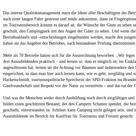
Das interne Qualitätsmanagement nutzt die Ideen aller Beschäftigten des Bet
nach einer langen Fahrt gestresst und müde ankommen, dann ist Fingerspit
im Tourismusbereich kommt es darauf an, die Wünsche der Gäste zu sehen und,
geschult, den Campingpark mit den Augen der Gäste zu sehen. Und wenn die Ang
Betriebsabläufe und –entscheidungen eingebunden werden, macht den jungen 
haben sie das Angebot des Betriebes, nach bestandener Prüfung übernommen z
Mehr als 70 Betriebe hatten sich für die Auszeichnung beworben. „Wir legen
drei Auszubildenden praktisch – und lernen so, dass es möglich ist, im Ein
angeschlossen hat, lernen sie die Achtung vor Bäumen und insbesondere de
eingerichtet, so dass man hier auch lernen kann, wie es geht, sorgfältig und
Hackenschmidt, tourismuspolitische Sprecherin der SPD-Fraktion im Brandenb
Gastfreundschaft und Respekt vor der Natur zu vermitteln – und das tut der
Und was die Menschen weder durch Ausbildung noch durch sorgfältiges und eff
bilden einen geschützten Bestand, der den Campern Schatten spendet, die brei
geschieht, einverstanden ist. Schöner kann Camping nicht gelegen sein, und
Auszubildende im Bereich für Kauffrau für Tourismus und Freizeit gesucht.