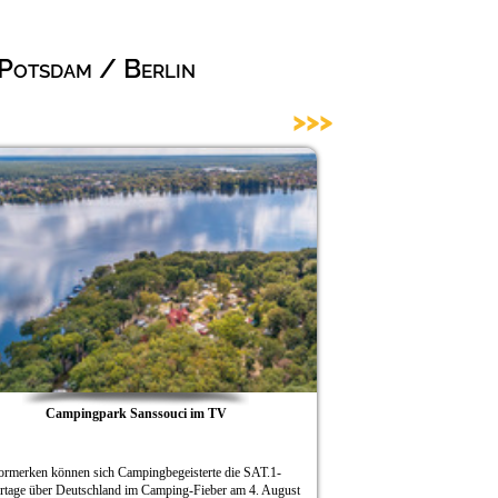
 Potsdam / Berlin
>>>
Campingpark Sanssouci im TV
Königlicher Urlau
en können sich Campingbegeisterte die SAT.1-
Königlichen Urlaubsgenus
über Deutschland im Camping-Fieber am 4. August
Campingpark Sanssouci zu Pots