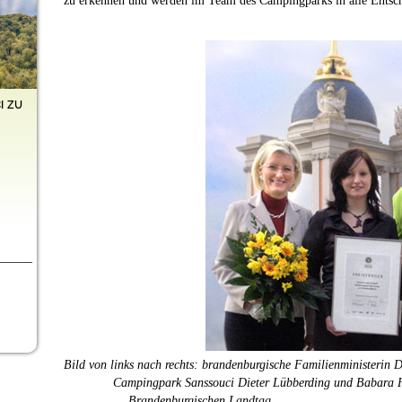
zu erkennen und werden im Team des Campingparks in alle Entsc
i zu
Bild von links nach rechts: brandenburgische Familienministerin 
Campingpark Sanssouci Dieter Lübberding und Babara H
Brandenburgischen Landtag.