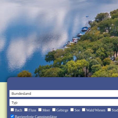
Bach
Fluss
Meer
Gebirge
See
Wald/Wiesen
Sta
Barrierefreie Campingplätze