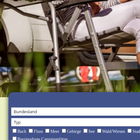
Bach
Fluss
Meer
Gebirge
See
Wald/Wiesen
Sta
Barrierefreie Campingplätze