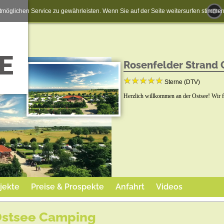
möglichen Service zu gewährleisten. Wenn Sie auf der Seite weitersurfen stimm
Rosenfelder Strand
Sterne (DTV)
Herzlich willkommen an der Ostsee! Wir f
jekte
Preise & Prospekte
Anfahrt
Videos
Ostsee Camping