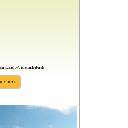
www.rosenfelder-strand.de/buchen/urlauberplatz-buchen/
 buchen