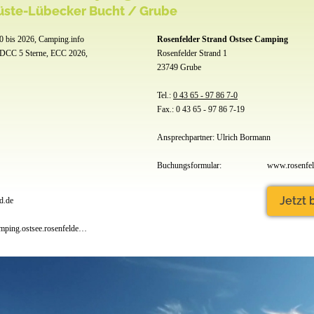
üste-Lübecker Bucht / Grube
 bis 2026, Camping.info
Rosenfelder Strand Ostsee Camping
 DCC 5 Sterne, ECC 2026,
Rosenfelder Strand 1
23749 Grube
Tel.:
0 43 65 - 97 86 7-0
Fax.: 0 43 65 - 97 86 7-19
Ansprechpartner: Ulrich Bormann
Buchungsformular:
Jetzt
d.de
www.facebook.com/camping.ostsee.rosenfelder.strand.campingplatz?ref=hl