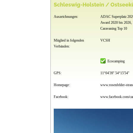
Schleswig-Holstein / Ostseek
Auszeichnungen:
ADAC Superplatz 2020
Award 2020 bis 2026,
Caravaning Top 10
Mitglied in folgenden
VCSH
Verbänden:
Ecocamping
GPS:
11°04'39'' 54°15'54''
Homepage:
www.rosenfelder-stran
Facebook: