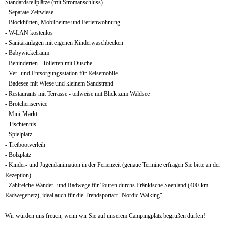
Standardstellplätze (mit Stromanschluss)
- Separate Zeltwiese
- Blockhütten, Mobilheime und Ferienwohnung
- W-LAN kostenlos
- Sanitäranlagen mit eigenen Kinderwaschbecken
- Babywickelraum
- Behinderten - Toiletten mit Dusche
- Ver- und Entsorgungsstation für Reisemobile
- Badesee mit Wiese und kleinem Sandstrand
- Restaurants mit Terrasse - teilweise mit Blick zum Waldsee
- Brötchenservice
- Mini-Markt
- Tischtennis
- Spielplatz
- Tretbootverleih
- Bolzplatz
- Kinder- und Jugendanimation in der Ferienzeit (genaue Termine erfragen Sie bitte an der
Rezeption)
- Zahlreiche Wander- und Radwege für Touren durchs Fränkische Seenland (400 km
Radwegenetz), ideal auch für die Trendsportart "Nordic Walking"
Wir würden uns freuen, wenn wir Sie auf unserem Campingplatz begrüßen dürfen!