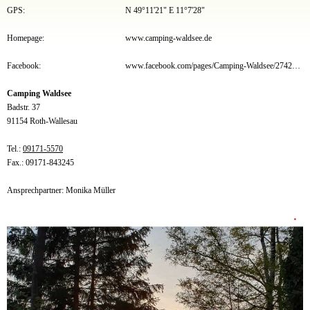
GPS:
N 49°11'21" E 11°7'28"
Homepage:
www.camping-waldsee.de
Facebook:
www.facebook.com/pages/Camping-Waldsee/274261882637747
Camping Waldsee
Badstr. 37
91154 Roth-Wallesau
Tel.:
09171-5570
Fax.: 09171-843245
Ansprechpartner: Monika Müller