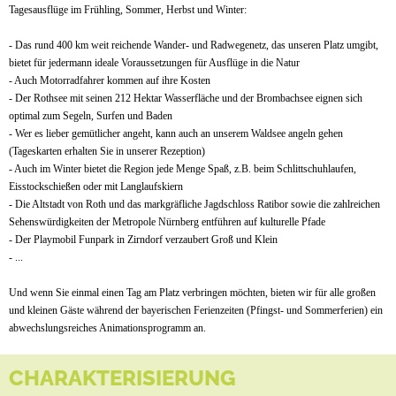
Tagesausflüge im Frühling, Sommer, Herbst und Winter:
- Das rund 400 km weit reichende Wander- und Radwegenetz, das unseren Platz umgibt,
bietet für jedermann ideale Voraussetzungen für Ausflüge in die Natur
- Auch Motorradfahrer kommen auf ihre Kosten
- Der Rothsee mit seinen 212 Hektar Wasserfläche und der Brombachsee eignen sich
optimal zum Segeln, Surfen und Baden
- Wer es lieber gemütlicher angeht, kann auch an unserem Waldsee angeln gehen
(Tageskarten erhalten Sie in unserer Rezeption)
- Auch im Winter bietet die Region jede Menge Spaß, z.B. beim Schlittschuhlaufen,
Eisstockschießen oder mit Langlaufskiern
- Die Altstadt von Roth und das markgräfliche Jagdschloss Ratibor sowie die zahlreichen
Sehenswürdigkeiten der Metropole Nürnberg entführen auf kulturelle Pfade
- Der Playmobil Funpark in Zirndorf verzaubert Groß und Klein
- ...
Und wenn Sie einmal einen Tag am Platz verbringen möchten, bieten wir für alle großen
und kleinen Gäste während der bayerischen Ferienzeiten (Pfingst- und Sommerferien) ein
abwechslungsreiches Animationsprogramm an.
CHARAKTERISIERUNG