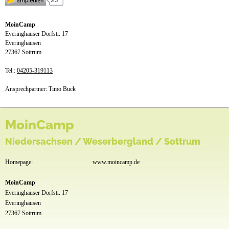
Anfahrt
News
MoinCamp
Everinghauser Dorfstr. 17
Everinghausen
27367 Sottrum
Tel.:
04205-319113
Ansprechpartner: Timo Buck
MoinCamp
Niedersachsen / Weserbergland / Sottrum
Homepage:
www.moincamp.de
MoinCamp
Everinghauser Dorfstr. 17
Everinghausen
27367 Sottrum