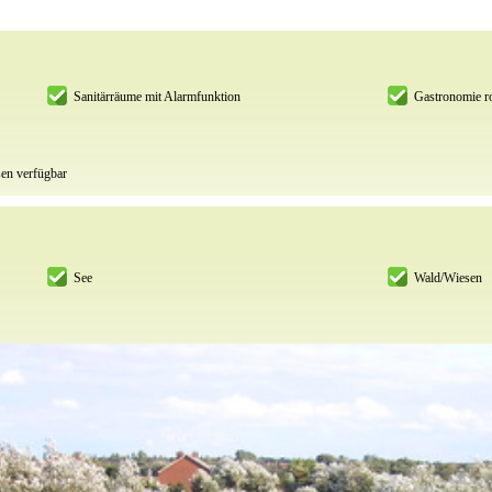
Sanitärräume mit Alarmfunktion
Gastronomie ro
sen verfügbar
See
Wald/Wiesen