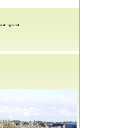
llstuhlgerecht