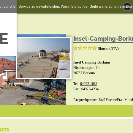
möglichen Service zu gewährleisten. Wenn Sie auf der Seite weitersurfen stimm
Insel-Camping-Bor
Sterne (DTV)
Insel-Camping-Borkum
Hindenburgstr. 114
26757 Borkum
Tel.:
04922-1088
Fax.: 04922-4234
Ansprechpartner: Rolf Fischer/Frau Mund
um