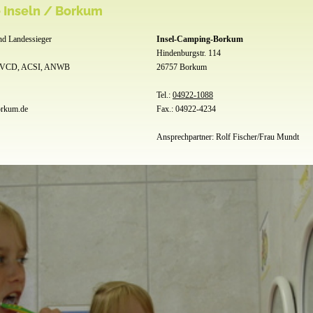
 Inseln / Borkum
nd Landessieger
Insel-Camping-Borkum
Hindenburgstr. 114
BVCD, ACSI, ANWB
26757 Borkum
Tel.:
04922-1088
orkum.de
Fax.: 04922-4234
Ansprechpartner: Rolf Fischer/Frau Mundt