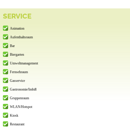
SERVICE
Animation
Aufenthaltsraum
Bar
Biergarten
Umweltmanagement
Fernsehraum
Gasservice
Gastronomie/Imbiß
Gruppenraum
WLAN/Hotspot
Kiosk
Restaurant