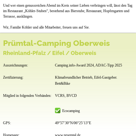
Und wer einen genussreichen Abend im Kreis seiner Lieben verbringen will, lässt den Tag
im Restaurant „Köhler-Stuben“, bestehend aus Bierstube, Restaurant, Hopfengarten und
Terrasse, ausklingen.
Wir, Familie Köhler und alle Mitarbeiter, freuen uns auf Sie.
Prümtal-Camping Oberweis
Rheinland-Pfalz / Eifel / Oberweis
Auszeichnungen:
Camping.info-Award 2024, ADAC-Tipp 2025
Zertifizierung:
Klimafreundlicher Betrieb, Eifel-Gastgeber.
Bett&Bike
Mitglied in folgenden Verbänden:
VCRS, BVCD
Ecocamping
GPS:
49°57’30“N/06°25’13“E
Homepage:
www.pruemtal.de