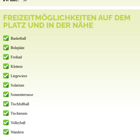
FREIZEITMÖGLICHKEITEN AUF DEM
PLATZ UND IN DER NÄHE
Basketball
Bolzplatz
Freibad
Klettern
Liegewiese
Solarium
Sonnenterrasse
Tischfußball
Tischtennis
Volleyball
Wandern