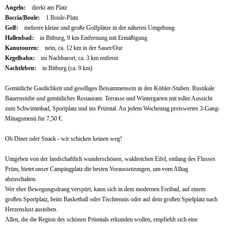
Angeln:
direkt am Platz
Boccia/Boule:
1 Boule-Platz
Golf:
mehrere kleine und große Golfplätze in der näheren Umgebung
Hallenbad:
in Bitburg, 9 km Entfernung mit Ermäßigung
Kanutouren:
nein, ca. 12 km in der Sauer/Our
Kegelbahn:
im Nachbarort, ca. 3 km entfernt
Nachtleben:
in Bitburg (ca. 9 km)
Gemütliche Gastlichkeit und geselliges Beisammensein in den Köhler-Stuben. Rustikale
Bauernstube und gemütliches Restaurant. Terrasse und Wintergarten mit toller Aussicht
zum Schwimmbad, Sportplatz und ins Prümtal. An jedem Wochentag preiswertes 3-Gang-
Mittagsmenü für 7,50 €.
Ob Diner oder Snack - wir schicken keinen weg!
Umgeben von der landschaftlich wunderschönen, waldreichen Eifel, entlang des Flusses
Prüm, bietet unser Campingplatz die besten Voraussetzungen, um vom Alltag
abzuschalten.
Wer eher Bewegungsdrang verspürt, kann sich in dem modernen Freibad, auf einem
großen Sportplatz, beim Basketball oder Tischtennis oder auf dem großen Spielplatz nach
Herzenslust austoben.
Allen, die die Region des schönen Prümtals erkunden wollen, empfiehlt sich eine