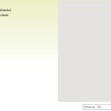
komplett ausgestatteten Ferienhauses. He
rkbahnhof
DEINE FREIZEIT. Hier gibt es viel zu ent
Gelände.
inmitten traumhafter Natur oder auf uns
planschend. Unser vielfältiges Sport- &
bereichern Deinen Urlaub.
CAMPING AM SEE. Rund um den platzeige
Sitzgelegenheiten & Badestellen. Wasser f
ABENTEUER NATUR. Die traumhaft schöne
warten darauf, von Dir erkundet zu werde
der wichtigsten Highlights mitten ins Nat
Dich ein auf das Abenteuer Natur.
Zeit für Urlaub. Zeit für Träume.
Herzlich willkommen am See.
Wir freuen uns auf Deinen Besuch!
Das Team vom Camping- & Ferienpark Te