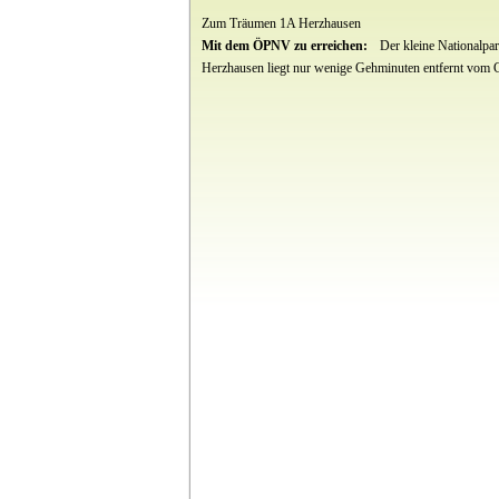
Zum Träumen 1A Herzhausen
Mit dem ÖPNV zu erreichen:
Der kleine Nationalpa
Herzhausen liegt nur wenige Gehminuten entfernt vom 