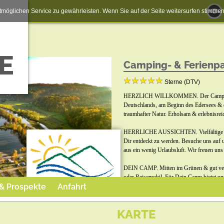
möglichen Service zu gewährleisten. Wenn Sie auf der Seite weitersurfen stimm
Camping- & Ferienp
Sterne (DTV)
HERZLICH WILLKOMMEN. Der Camping- 
Deutschlands, am Beginn des Edersees & d
traumhafter Natur. Erholsam & erlebnisrei
HERRLICHE AUSSICHTEN. Vielfältige Übe
Dir entdeckt zu werden. Besuche uns auf u
aus ein wenig Urlaubsluft. Wir freuen uns
DEIN CAMP. Mitten im Grünen & gut vers
oder Reisemobil. Für Dein Camp bietet uns
 & Prospekte
Anfahrt
Anlage verfügt über moderne & liebevoll 
Komfort.
KARTE
DEIN FERIENHAUS. Wir bieten Dir schön e
sechs Gäste. Genieße hier die Atmosphär