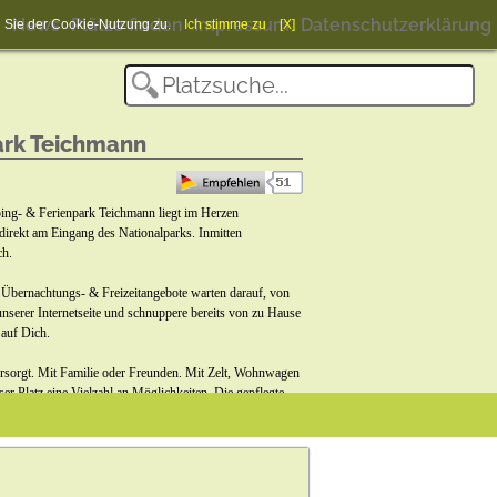
News
Plätze finden
Impressum
Datenschutzerklärung
en Sie der Cookie-Nutzung zu.
Ich stimme zu
[X]
ark Teichmann
& Ferienpark Teichmann liegt im Herzen
irekt am Eingang des Nationalparks. Inmitten
ch.
rnachtungs- & Freizeitangebote warten darauf, von
nserer Internetseite und schnuppere bereits von zu Hause
 auf Dich.
orgt. Mit Familie oder Freunden. Mit Zelt, Wohnwagen
er Platz eine Vielzahl an Möglichkeiten. Die gepflegte
gestaltete Waschhäuser & Campingflächen mit allem
ingerichtete & freistehende Ferienhäuser für zwei bis
e der Camping- & Ferienanlage und den Komfort eines