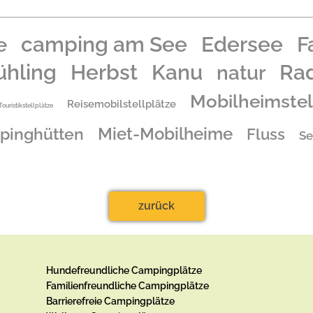
e
camping am See
Edersee
F
ühling
Herbst
Kanu
Ra
natur
Mobilheimstel
Reisemobilstellplätze
Touristikstellplätze
pinghütten
Miet-Mobilheime
Fluss
Se
zurück
Hundefreundliche Campingplätze
Familienfreundliche Campingplätze
Barrierefreie Campingplätze