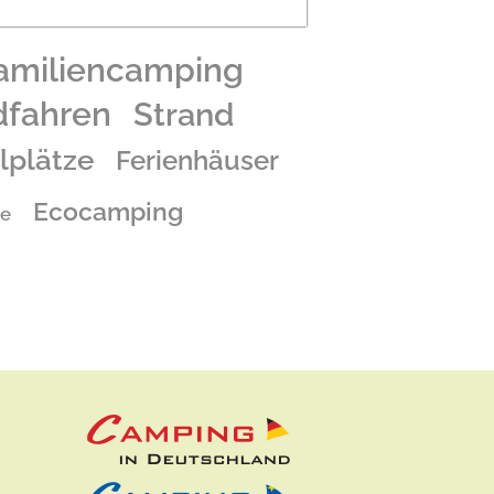
amiliencamping
dfahren
Strand
lplätze
Ferienhäuser
Ecocamping
e